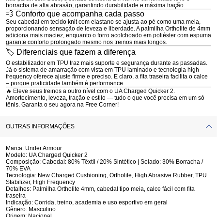
borracha de alta abrasão, garantindo durabilidade e máxima tração.
💨 Conforto que acompanha cada passo
Seu cabedal em
tecido knit com elastano
se ajusta ao pé como uma meia,
proporcionando
sensação de leveza e liberdade
. A palmilha
Ortholite de 4mm
adiciona mais maciez, enquanto o
forro acolchoado em poliéster com espuma
garante conforto prolongado mesmo nos treinos mais longos.
🏷 Diferenciais que fazem a diferença
O
estabilizador em TPU
traz mais suporte e segurança durante as passadas.
Já o sistema de amarração com
vista em TPU laminado e tecnologia high
frequency
oferece ajuste firme e preciso. E claro, a
fita traseira facilita o calce
– porque praticidade também é performance.
🔥 Eleve seus treinos a outro nível com o UA Charged Quicker 2.
Amortecimento, leveza, tração e estilo — tudo o que você precisa em um só
tênis. Garanta o seu agora na Free Corner!
OUTRAS INFORMAÇÕES
Marca:
Under Armour
Modelo:
UA Charged Quicker 2
Composição:
Cabedal: 80% Têxtil / 20% Sintético | Solado: 30% Borracha /
70% EVA
Tecnologia:
New Charged Cushioning, Ortholite, High Abrasive Rubber, TPU
Stabilizer, High Frequency
Detalhes:
Palmilha Ortholite 4mm, cabedal tipo meia, calce fácil com fita
traseira
Indicação:
Corrida, treino, academia e uso esportivo em geral
Gênero:
Masculino
Origem:
Nacional