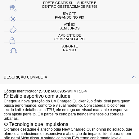
FRETE GRÁTIS SUL, SUDESTE E
CENTRO OESTE ACIMA DE R$ 799
5% OFF
PAGANDO NO PIX
ATÉ 8X
SEM JUROS
AMBIENTE DE
COMPRA SEGURO
SUPORTE
RÁPIDO
DESCRIÇÃO COMPLETA
Código identificador (SKU):
6006985-WHMTSL-4
💥 Estilo esportivo com atitude
Chegou a nova geração do
UA Charged Quicker 2
, o tênis ideal para quem
busca
performance, conforto e visual moderno
. Com cabedal bicolor em
tecido knit e detalhes em TPU, ele entrega um visual marcante e esportivo
com ajuste perfeito. É o parceiro certo para treinos intensos ou corridas
urbanas.
⚙ Tecnologia que impulsiona
O grande destaque é a
tecnologia New Charged Cushioning
no solado, que
oferece
amortecimento responsivo
e absorção de impacto, ideal para quem
não para! Além disso, o solado combina
EVA termo conformado leve
e