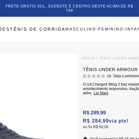
FRETE GRÁTIS SUL, SUDESTE E CENTRO OESTE ACIMA DE R$
799
ÕES
TÊNIS DE CORRIDA
MASCULINO
FEMININO
INFA
INÍCIO
TÊNIS UNDER ARM
TÊNIS UNDER ARMOUR
Seja o primeiro
(0)
O UA Charged Wing 2 traz máxi
amortecimento responsivo, tração
além.
Ler Mais
R$ 299,99
R$ 284,99
via pix!
5x
R$ 60,00