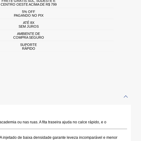
FRETE GRÁTIS SUL, SUDESTE E
CENTRO OESTE ACIMA DE R$ 799
5% OFF
PAGANDO NO PIX
ATÉ 8X
SEM JUROS
AMBIENTE DE
COMPRA SEGURO
SUPORTE
RÁPIDO
ademia ou nas ruas. A fita traseira ajuda no calce rápido, e o
A injetado de baixa densidade
garante leveza incomparável e menor