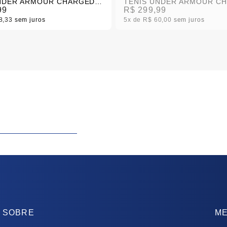
TÊNIS UNDER ARMOUR CHARGED WING 2
99
R$ 299,99
8,33
sem juros
5x
R$ 60,00
sem juros
SOBRE
ME