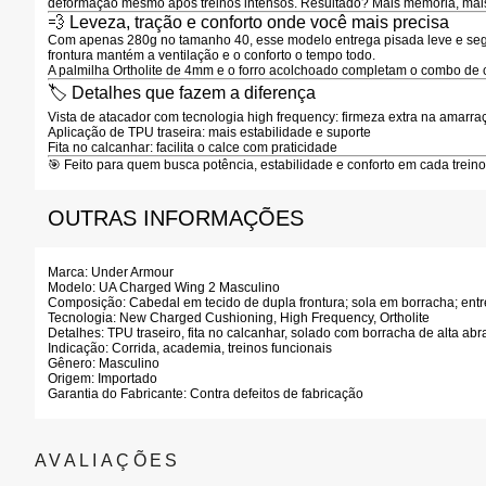
deformação mesmo após treinos intensos. Resultado? Mais memória, mais 
💨 Leveza, tração e conforto onde você mais precisa
Com apenas
280g no tamanho 40
, esse modelo entrega
pisada leve e se
frontura
mantém a ventilação e o conforto o tempo todo.
A
palmilha Ortholite de 4mm
e o forro acolchoado completam o combo de c
🏷 Detalhes que fazem a diferença
Vista de atacador com tecnologia high frequency
: firmeza extra na amarra
Aplicação de TPU traseira
: mais estabilidade e suporte
Fita no calcanhar
: facilita o calce com praticidade
🎯
Feito para quem busca potência, estabilidade e conforto em cada trein
OUTRAS INFORMAÇÕES
Marca:
Under Armour
Modelo:
UA Charged Wing 2 Masculino
Composição:
Cabedal em tecido de dupla frontura; sola em borracha; ent
Tecnologia:
New Charged Cushioning, High Frequency, Ortholite
Detalhes:
TPU traseiro, fita no calcanhar, solado com borracha de alta ab
Indicação:
Corrida, academia, treinos funcionais
Gênero:
Masculino
Origem:
Importado
Garantia do Fabricante:
Contra defeitos de fabricação