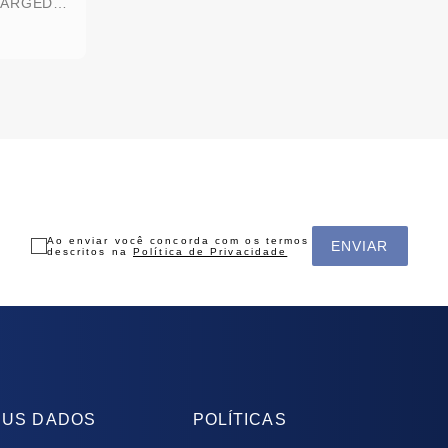
TÊNIS UNDER ARMOUR CHARGED WING 2
Ao enviar você concorda com os termos
ENVIAR
descritos na
Política de Privacidade
US DADOS
POLÍTICAS