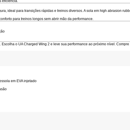
eficiência.
gura
, ideal para transições rápidas e treinos diversos. A sola em
high abrasion rubb
onforto para treinos longos sem abrir mão da performance.
ção
o. Escolha o UA Charged Wing 2 e leve sua performance ao próximo nível. Compre j
ressola em EVA injetado
rasão