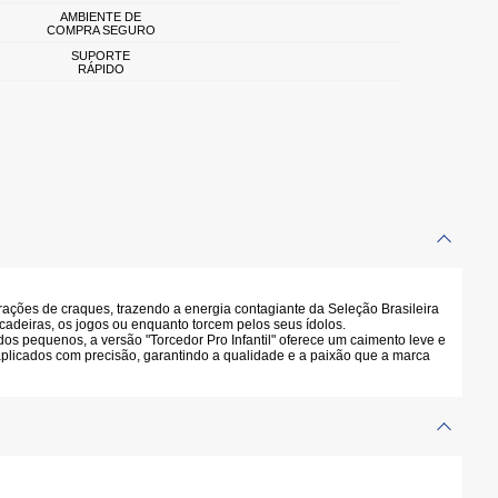
AMBIENTE DE
COMPRA SEGURO
SUPORTE
RÁPIDO
erações de craques, trazendo a energia contagiante da Seleção Brasileira
ncadeiras, os jogos ou enquanto torcem pelos seus ídolos.
dos pequenos, a versão "Torcedor Pro Infantil" oferece um caimento leve e
 aplicados com precisão, garantindo a qualidade e a paixão que a marca