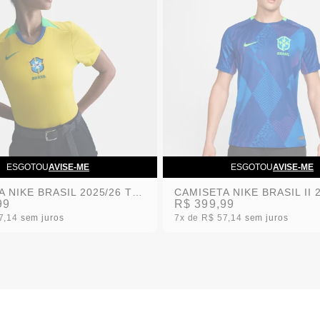
ESGOTOU
AVISE-ME
ESGOTOU
AVISE-ME
CAMISETA NIKE BRASIL 2025/26 TORCEDORA PRO FEMININA
99
R$ 399,99
7,14
sem juros
7x
R$ 57,14
sem juros