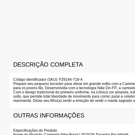
DESCRIÇÃO COMPLETA
Código identificador (SKU):
FZ9194-718-4
Prepare seu pequeno torcedor para vibrar em grande estilo com a
Camiset
para os jovens fãs. Desenvolvida com a tecnologia
Nike Dri-FIT
, a camise
Com o design tradicional do primeiro uniforme, na icônica cor amarela, es
solto, que permite total liberdade de movimento para correr, pular e cele
representa. Deixe seu filho(a) sentir a emoção de vestir o manto sagrado e
OUTRAS INFORMAÇÕES
Especificações do Produto:
Nome do Produto:
Camiseta Nike Brasil I 2025/26 Torcedor Pro Infantil