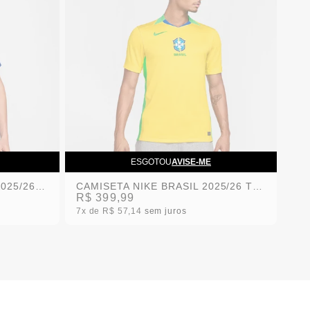
ESGOTOU
AVISE-ME
CAMISETA NIKE BRASIL II 2025/26 TORCEDOR PRO MASCULINO
CAMISETA NIKE BRASIL 2025/26 TORCEDOR PRO MASCULINA
R$ 399,99
7x
R$ 57,14
sem juros