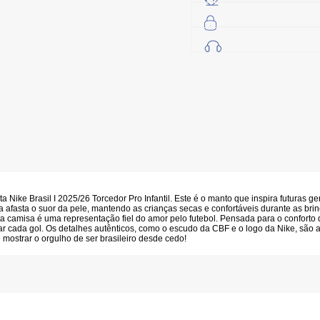
a Nike Brasil I 2025/26 Torcedor Pro Infantil
. Este é o manto que inspira futuras g
ta afasta o suor da pele, mantendo as crianças secas e confortáveis durante as bri
ta camisa é uma representação fiel do amor pelo futebol. Pensada para o conforto 
brar cada gol. Os detalhes autênticos, como o escudo da CBF e o logo da Nike, são
 mostrar o orgulho de ser brasileiro desde cedo!