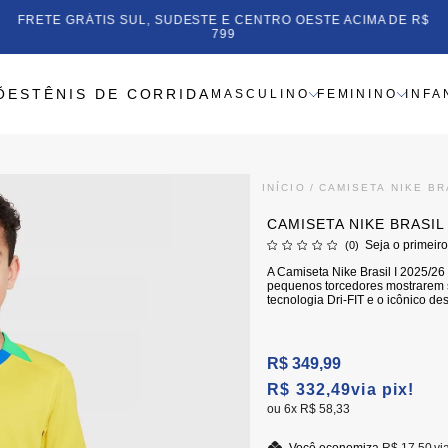
FRETE GR
ATÉ 8X SEM JUROS
ÕES
TÊNIS DE CORRIDA
MASCULINO
FEMININO
INFA
INÍCIO
CAMISETA NIKE BR
CAMISETA NIKE BRASIL
Seja o primeiro
(0)
A Camiseta Nike Brasil I 2025/26 T
pequenos torcedores mostrarem 
tecnologia Dri-FIT e o icônico des
R$ 349,99
R$ 332,49
via pix!
6x
R$ 58,33