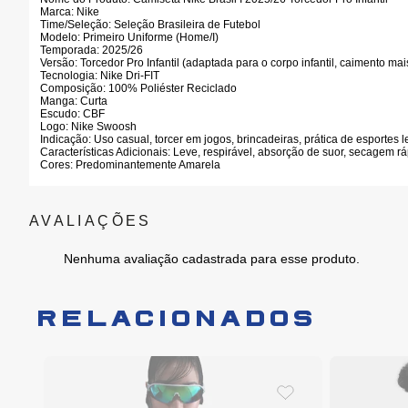
Marca:
Nike
Time/Seleção:
Seleção Brasileira de Futebol
Modelo:
Primeiro Uniforme (Home/I)
Temporada:
2025/26
Versão:
Torcedor Pro Infantil (adaptada para o corpo infantil, caimento mais
Tecnologia:
Nike Dri-FIT
Composição:
100% Poliéster Reciclado
Manga:
Curta
Escudo:
CBF
Logo:
Nike Swoosh
Indicação:
Uso casual, torcer em jogos, brincadeiras, prática de esportes l
Características Adicionais:
Leve, respirável, absorção de suor, secagem ráp
Cores:
Predominantemente Amarela
Nenhuma avaliação cadastrada para esse produto.
RELACIONADOS