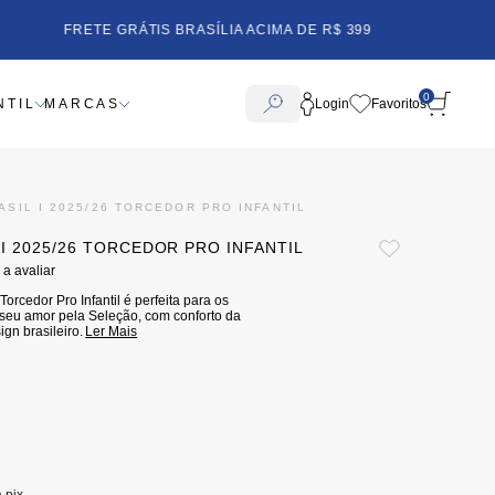
ÁTIS SUL, SUDESTE E CENTRO OESTE ACIMA DE R$
FRE
799
0
NTIL
MARCAS
Login
ASIL I 2025/26 TORCEDOR PRO INFANTIL
 I 2025/26 TORCEDOR PRO INFANTIL
 a avaliar
orcedor Pro Infantil é perfeita para os
seu amor pela Seleção, com conforto da
ign brasileiro.
Ler Mais