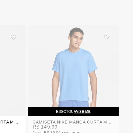
ESGOTOU
AVISE-ME
CAMISETA NIKE MANGA CURTA M NK DF UV MILER SS
CAMISETA NIKE MANGA CURTA M NK DF UV MILER SS
R$ 149,99
2x
R$ 75,00
sem juros