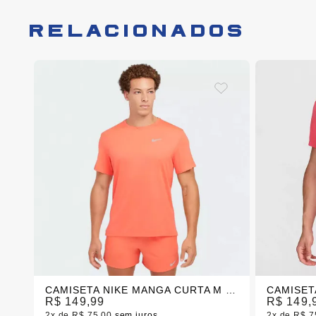
RELACIONADOS
CAMISETA NIKE MANGA CURTA M NK DF UV MILER SS
R$ 149,99
R$ 149,
2x
R$ 75,00
sem juros
2x
R$ 7