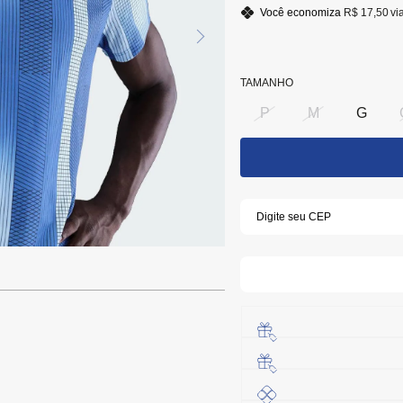
Você economiza
R$ 17,50
vi
TAMANHO
P
M
G