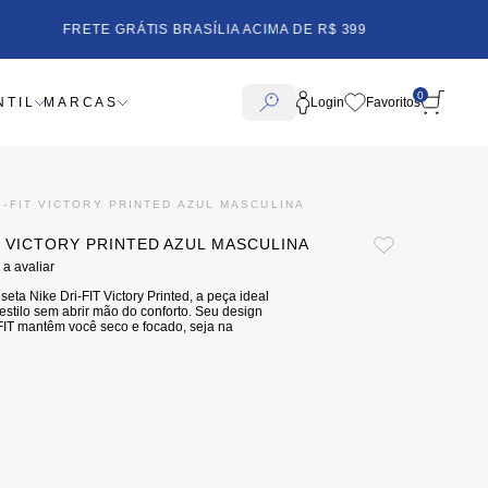
FRETE GRÁTIS BRASÍLIA ACIMA DE R$ 399
0
NTIL
MARCAS
Login
I-FIT VICTORY PRINTED AZUL MASCULINA
T VICTORY PRINTED AZUL MASCULINA
 a avaliar
eta Nike Dri-FIT Victory Printed, a peça ideal
stilo sem abrir mão do conforto. Seu design
-FIT mantêm você seco e focado, seja na