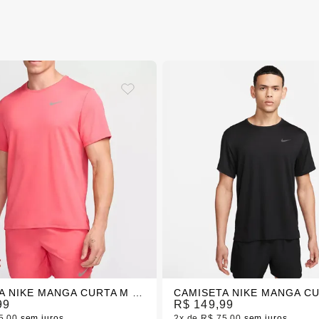
CAMISETA NIKE MANGA CURTA M NK DF UV MILER SS
99
R$ 149,99
5,00
sem juros
2x
R$ 75,00
sem juros