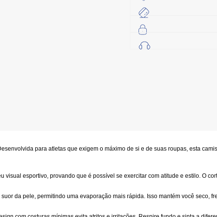
 Desenvolvida para atletas que exigem o máximo de si e de suas roupas, esta cami
isual esportivo, provando que é possível se exercitar com atitude e estilo. O co
o suor da pele, permitindo uma evaporação mais rápida. Isso mantém você seco, fres
ign com costuras mínimas evita atritos e irritações. Respire fundo e sinta a dife