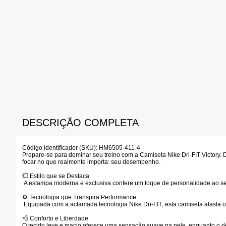
DESCRIÇÃO COMPLETA
Código identificador (SKU):
HM6505-411-4
Prepare-se para dominar seu treino com a Camiseta Nike Dri-FIT Victory.
focar no que realmente importa: seu desempenho.
💥
Estilo que se Destaca
A estampa moderna e exclusiva confere um toque de personalidade ao seu v
⚙️
Tecnologia que Transpira Performance
Equipada com a aclamada tecnologia
Nike Dri-FIT
, esta camiseta afasta 
💨
Conforto e Liberdade
O tecido leve e macio oferece uma sensação suave na pele, enquanto o des