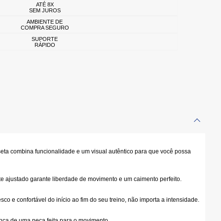
ATÉ 8X
SEM JUROS
AMBIENTE DE
COMPRA SEGURO
SUPORTE
RÁPIDO
seta combina funcionalidade e um visual autêntico para que você possa
rte ajustado garante liberdade de movimento e um caimento perfeito.
co e confortável do início ao fim do seu treino, não importa a intensidade.
rença de uma peça feita para o movimento.