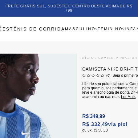
FRETE GRÁTIS SUL, SUDESTE E CENTRO OESTE ACIMA DE R$
799
ÕES
TÊNIS DE CORRIDA
MASCULINO
FEMININO
INFA
INÍCIO
CAMISETA NIKE DR
CAMISETA NIKE DRI-FI
Seja o primeiro
(0)
Liberte seu potencial com a Camis
para quem busca performance e e
leve e a tecnologia de ponta Dri
academia ou nas ruas.
Ler Mais
R$ 349,99
R$ 332,49
via pix!
6x
R$ 58,33