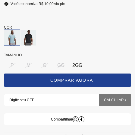
Você economiza
R$ 10,00
via pix
TAMANHO
P
M
G
GG
2GG