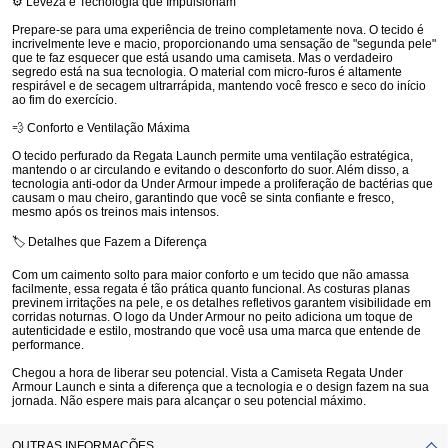
⚙️ Leveza e Tecnologia que Impulsionam
Prepare-se para uma experiência de treino completamente nova. O tecido é
incrivelmente leve e macio, proporcionando uma sensação de "segunda pele"
que te faz esquecer que está usando uma camiseta. Mas o verdadeiro
segredo está na sua tecnologia. O material com micro-furos é altamente
respirável e de secagem ultrarrápida, mantendo você fresco e seco do início
ao fim do exercício.
💨 Conforto e Ventilação Máxima
O tecido perfurado da
Regata Launch
permite uma ventilação estratégica,
mantendo o ar circulando e evitando o desconforto do suor. Além disso, a
tecnologia anti-odor da Under Armour impede a proliferação de bactérias que
causam o mau cheiro, garantindo que você se sinta confiante e fresco,
mesmo após os treinos mais intensos.
🏷️ Detalhes que Fazem a Diferença
Com um caimento solto para maior conforto e um tecido que não amassa
facilmente, essa regata é tão prática quanto funcional. As costuras planas
previnem irritações na pele, e os detalhes refletivos garantem visibilidade em
corridas noturnas. O logo da Under Armour no peito adiciona um toque de
autenticidade e estilo, mostrando que você usa uma marca que entende de
performance.
Chegou a hora de liberar seu potencial. Vista a Camiseta Regata Under
Armour Launch e sinta a diferença que a tecnologia e o design fazem na sua
jornada. Não espere mais para alcançar o seu potencial máximo.
OUTRAS INFORMAÇÕES