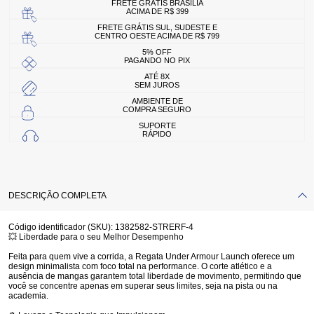
FRETE GRÁTIS BRASÍLIA
ACIMA DE R$ 399
FRETE GRÁTIS SUL, SUDESTE E
CENTRO OESTE ACIMA DE R$ 799
5% OFF
PAGANDO NO PIX
ATÉ 8X
SEM JUROS
AMBIENTE DE
COMPRA SEGURO
SUPORTE
RÁPIDO
DESCRIÇÃO COMPLETA
Código identificador (SKU):
1382582-STRERF-4
💥 Liberdade para o seu Melhor Desempenho
Feita para quem vive a corrida, a
Regata Under Armour Launch
oferece um
design minimalista com foco total na performance. O corte atlético e a
ausência de mangas garantem total liberdade de movimento, permitindo que
você se concentre apenas em superar seus limites, seja na pista ou na
academia.