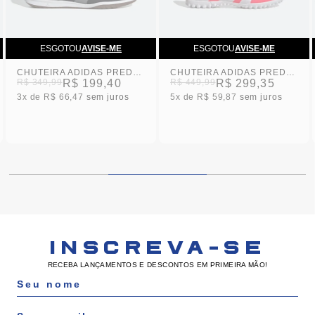
ESGOTOU
AVISE-ME
ESGOTOU
AVISE-ME
CHUTEIRA ADIDAS PREDATOR CLUB SALAO INFANTIL
CHUTEIRA ADIDAS PREDATOR CLUB SOCIETY VERMELHA ADULTO
R$ 349,99
R$ 199,40
R$ 449,99
R$ 299,35
3x
R$ 66,47
sem juros
5x
R$ 59,87
sem juros
INSCREVA-SE
RECEBA LANÇAMENTOS E DESCONTOS EM PRIMEIRA MÃO!