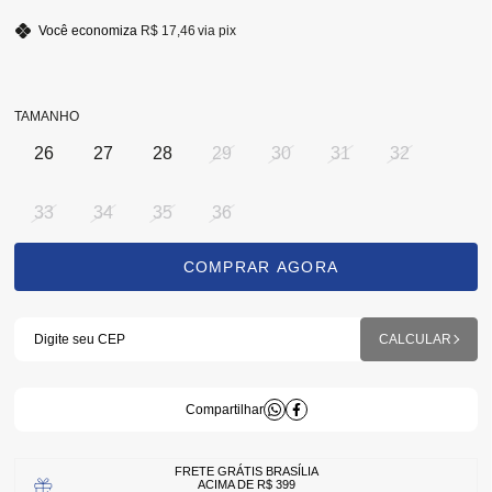
Você economiza
R$ 17,46
via pix
TAMANHO
26
27
28
29
30
31
32
33
34
35
36
FRETE GRÁTIS BRASÍLIA
ACIMA DE R$ 399