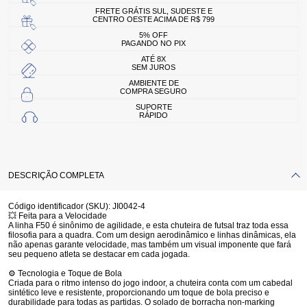
FRETE GRÁTIS SUL, SUDESTE E
CENTRO OESTE ACIMA DE R$ 799
5% OFF
PAGANDO NO PIX
ATÉ 8X
SEM JUROS
AMBIENTE DE
COMPRA SEGURO
SUPORTE
RÁPIDO
DESCRIÇÃO COMPLETA
Código identificador (SKU):
JI0042-4
💥
Feita para a Velocidade
A linha F50 é sinônimo de agilidade, e esta chuteira de futsal traz toda essa
filosofia para a quadra. Com um design aerodinâmico e linhas dinâmicas, ela
não apenas garante velocidade, mas também um visual imponente que fará
seu pequeno atleta se destacar em cada jogada.
⚙️
Tecnologia e Toque de Bola
Criada para o ritmo intenso do jogo indoor, a chuteira conta com um cabedal
sintético leve e resistente, proporcionando um toque de bola preciso e
durabilidade para todas as partidas. O solado de borracha
non-marking