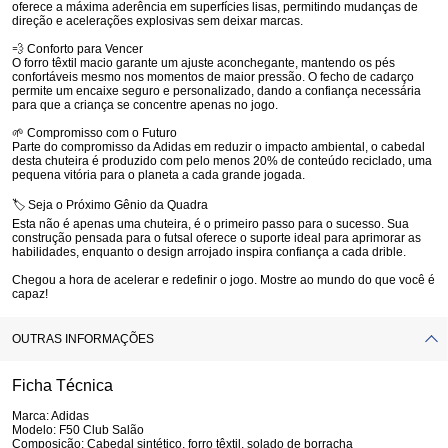
oferece a máxima aderência em superfícies lisas, permitindo mudanças de
direção e acelerações explosivas sem deixar marcas.
💨
Conforto para Vencer
O forro têxtil macio garante um ajuste aconchegante, mantendo os pés
confortáveis mesmo nos momentos de maior pressão. O fecho de cadarço
permite um encaixe seguro e personalizado, dando a confiança necessária
para que a criança se concentre apenas no jogo.
🌱
Compromisso com o Futuro
Parte do compromisso da Adidas em reduzir o impacto ambiental, o cabedal
desta chuteira é produzido com pelo menos 20% de conteúdo reciclado, uma
pequena vitória para o planeta a cada grande jogada.
🏷️
Seja o Próximo Gênio da Quadra
Esta não é apenas uma chuteira, é o primeiro passo para o sucesso. Sua
construção pensada para o futsal oferece o suporte ideal para aprimorar as
habilidades, enquanto o design arrojado inspira confiança a cada drible.
Chegou a hora de acelerar e redefinir o jogo. Mostre ao mundo do que você é
capaz!
OUTRAS INFORMAÇÕES
Ficha Técnica
Marca:
Adidas
Modelo:
F50 Club Salão
Composição:
Cabedal sintético, forro têxtil, solado de borracha