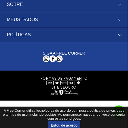
SOBRE
MEUS DADOS
POLÍTICAS
SIGA A FREE CORNER
FORMAS DE PAGAMENTO
SITE SEGURO
A Free Corner utiliza tecnologias de acordo com nossa política de privacidade
FREE CORNER / CNPJ: 37.093.069/0006-21
e termos de uso, incluindo cookies. Ao permanecer navegando, você concorda
com estas condições.
Estou de acordo