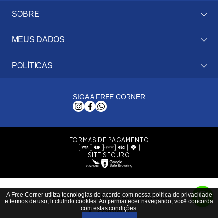
SOBRE
MEUS DADOS
POLÍTICAS
SIGA A FREE CORNER
FORMAS DE PAGAMENTO
SITE SEGURO
A Free Corner utiliza tecnologias de acordo com nossa política de privacidade
FREE CORNER / CNPJ: 37.093.069/0006-21
e termos de uso, incluindo cookies. Ao permanecer navegando, você concorda
com estas condições.