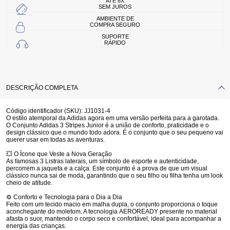
ATÉ 8X
SEM JUROS
AMBIENTE DE
COMPRA SEGURO
SUPORTE
RÁPIDO
DESCRIÇÃO COMPLETA
Código identificador (SKU):
JJ1031-4
O estilo atemporal da Adidas agora em uma versão perfeita para a garotada.
O
Conjunto Adidas 3 Stripes Junior
é a união de conforto, praticidade e o
design clássico que o mundo todo adora. É o conjunto que o seu pequeno vai
querer usar em todas as aventuras.
💥
O Ícone que Veste a Nova Geração
As famosas 3 Listras laterais, um símbolo de esporte e autenticidade,
percorrem a jaqueta e a calça. Este conjunto é a prova de que um visual
clássico nunca sai de moda, garantindo que o seu filho ou filha tenha um look
cheio de atitude.
⚙️
Conforto e Tecnologia para o Dia a Dia
Feito com um tecido macio em malha dupla, o conjunto proporciona o toque
aconchegante do moletom. A tecnologia
AEROREADY
presente no material
afasta o suor, mantendo o corpo seco e confortável, ideal para acompanhar a
energia das crianças.