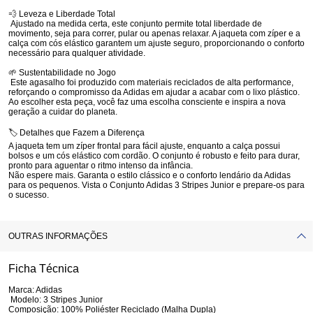
💨
Leveza e Liberdade Total
Ajustado na medida certa, este conjunto permite total liberdade de
movimento, seja para correr, pular ou apenas relaxar. A jaqueta com zíper e a
calça com cós elástico garantem um ajuste seguro, proporcionando o conforto
necessário para qualquer atividade.
🌱
Sustentabilidade no Jogo
Este agasalho foi produzido com materiais reciclados de alta performance,
reforçando o compromisso da Adidas em ajudar a acabar com o lixo plástico.
Ao escolher esta peça, você faz uma escolha consciente e inspira a nova
geração a cuidar do planeta.
🏷️
Detalhes que Fazem a Diferença
A jaqueta tem um zíper frontal para fácil ajuste, enquanto a calça possui
bolsos e um cós elástico com cordão. O conjunto é robusto e feito para durar,
pronto para aguentar o ritmo intenso da infância.
Não espere mais. Garanta o estilo clássico e o conforto lendário da Adidas
para os pequenos. Vista o
Conjunto Adidas 3 Stripes Junior
e prepare-os para
o sucesso.
OUTRAS INFORMAÇÕES
Ficha Técnica
Marca:
Adidas
Modelo:
3 Stripes Junior
Composição:
100% Poliéster Reciclado (Malha Dupla)