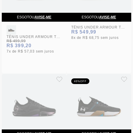
ESGOTOU
AVISE-ME
ESGOTOU
AVISE-ME
TÊNIS UNDER ARMOUR TRIBASE CROSS 2 UNISSEX
R$ 549,99
TÊNIS UNDER ARMOUR TRIBASE REPS 2 UNISSEX
8x
R$ 68,75
sem juros
R$ 499,99
R$ 399,20
7x
R$ 57,03
sem juros
46%
OFF