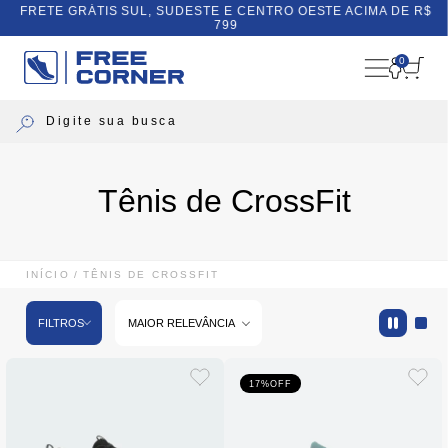
FRETE GRÁTIS SUL, SUDESTE E CENTRO OESTE ACIMA DE R$
799
0
Tênis de CrossFit
INÍCIO
TÊNIS DE CROSSFIT
FILTROS
MAIOR RELEVÂNCIA
17%
OFF