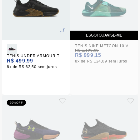
ESGOTOU
AVISE-ME
TÊNIS NIKE METCON 10 VERDE FEMININO
R$ 1.199,99
R$ 999,15
TÊNIS UNDER ARMOUR TRIBASE REPS 2 UNISEX
R$ 499,99
8x
R$ 124,89
sem juros
8x
R$ 62,50
sem juros
20%
OFF