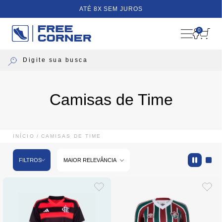
ATÉ 8X SEM JUROS
0
Camisas de Time
INÍCIO
CAMISAS DE TIME
FILTROS
MAIOR RELEVÂNCIA