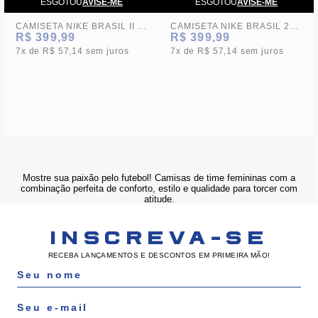
ESGOTOU
AVISE-ME
ESGOTOU
AVISE-ME
CAMISETA NIKE BRASIL II 2025/26 TORCEDORA PRO FEMININA
CAMISETA NIKE BRASIL 2025/26 TORCEDORA PRO FEMININA
R$ 399,99
R$ 399,99
7x
R$ 57,14
sem juros
7x
R$ 57,14
sem juros
Mostre sua paixão pelo futebol! Camisas de time femininas com a
combinação perfeita de conforto, estilo e qualidade para torcer com
atitude.
INSCREVA-SE
RECEBA LANÇAMENTOS E DESCONTOS EM PRIMEIRA MÃO!