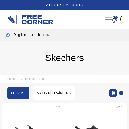
ATÉ 8X SEM JUROS
0
Skechers
INÍCIO
SKECHERS
FILTROS
MAIOR RELEVÂNCIA