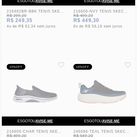
ESGOTOU
AVISE-ME
ESGOTOU
AVISE-ME
216482BR-BBK TENIS SKECHERS GO WALK FLEX - RIGHTFUL S2-24 - 44
216600-NVY TENIS SKECHERS GO WALK ARCH FIT 2.0 S2-24 - 44
R$ 299,20
R$ 499,20
R$ 249,35
R$ 449,30
4x
R$ 62,34
sem juros
8x
R$ 56,16
sem juros
10%
OFF
18%
OFF
ESGOTOU
AVISE-ME
ESGOTOU
AVISE-ME
216600-CHAR TENIS SKECHERS GO WALK ARCH FIT 2.0 S2-24 - 44
246086-TEAL TENIS SKECHERS GO RUN SUPERSONIC MAX S2-24 - 44
R$ 499,20
R$ 549,20