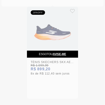
18%
OFF
ESGOTOU
AVISE-ME
TÉNIS SKECHERS SKX AERO SPARK AZUL MASCULINO
R$ 1.099,99
R$ 899,20
8x
R$ 112,40
sem juros