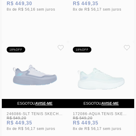
R$ 449,30
R$ 449,35
8x
R$ 56,16
sem juros
8x
R$ 56,17
sem juros
18%
OFF
18%
OFF
ESGOTOU
AVISE-ME
ESGOTOU
AVISE-ME
246086-SLT TENIS SKECHERS GO RUN SUPERSONIC MAX S2-24 - 44
172086-AQUA TENIS SKECHERS GO RUN SUPERSONIC MAX S2-24 - 39
R$ 549,20
R$ 549,20
R$ 449,35
R$ 449,35
8x
R$ 56,17
sem juros
8x
R$ 56,17
sem juros