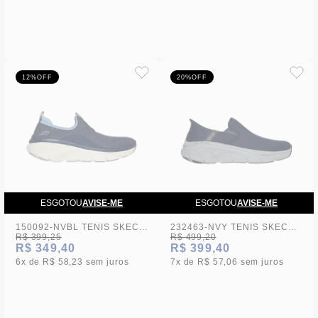
12%
OFF
20%
OFF
ESGOTOU
AVISE-ME
ESGOTOU
AVISE-ME
150092-NVBL TENIS SKECHERS DLUX WALKER 2.0-BOLD STATE S2-24 - 39
232463-NVY TENIS SKECHERS DLUX WALKER 2.0 - REELER S2-24 - 44
R$ 399,25
R$ 499,20
R$ 349,40
R$ 399,40
6x
R$ 58,23
sem juros
7x
R$ 57,06
sem juros