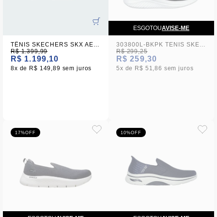
ESGOTOU
AVISE-ME
TÊNIS SKECHERS SKX AERO TEMPO BRANCO MASCULINO
303800L-BKPK TENIS SKECHERS ULTRA FLEX 3.0 - FRESH TIME S2-24 - 35
R$ 1.399,99
R$ 299,25
R$ 1.199,10
R$ 259,30
8x
R$ 149,89
sem juros
5x
R$ 51,86
sem juros
17%
OFF
10%
OFF