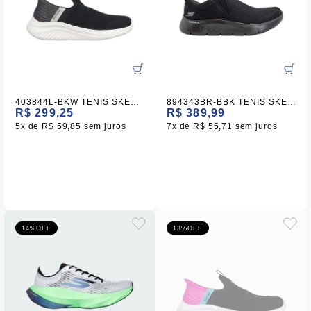
403844L-BKW TENIS SKECHERS ULTRA FLEX 3.0-SMOOTH STEP S1-24 - 34
894343BR-BBK TENIS SKECHERS GO WALK FLEX S2-24 - 44
R$ 299,25
R$ 389,99
5x
R$ 59,85
sem juros
7x
R$ 55,71
sem juros
14%
OFF
13%
OFF