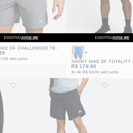
ESGOTOU
AVISE-ME
ESGOTOU
AVISE-ME
SHORT NIKE DF CHALLENGER 7BF MASCULINO
+
99
57,50
sem juros
R$ 179,99
3x
R$ 60,00
sem juros