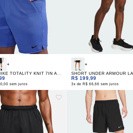
+
+
SHORT NIKE TOTALITY KNIT 7IN AZUL MASCULINO
99
R$ 199,99
60,00
sem juros
3x
R$ 66,66
sem juros