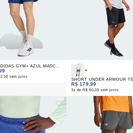
SHORT ADIDAS GYM+ AZUL MASCULINO
+
99
62,50
sem juros
R$ 179,99
3x
R$ 60,00
sem juros