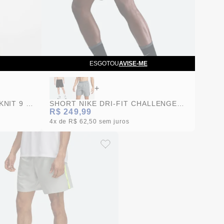
ESGOTOU
AVISE-ME
+
SHORT NIKE DF TOTALITY KNIT 9 IN UL MASCULINO
SHORT NIKE DRI-FIT CHALLENGER VERDE MASCULINMO
R$ 249,99
4x
R$ 62,50
sem juros