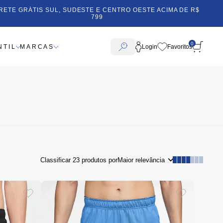
RETE GRÁTIS SUL, SUDESTE E CENTRO OESTE ACIMA DE R$
799
0
NTIL
MARCAS
Login
Classificar
23
produtos por
Maior relevância