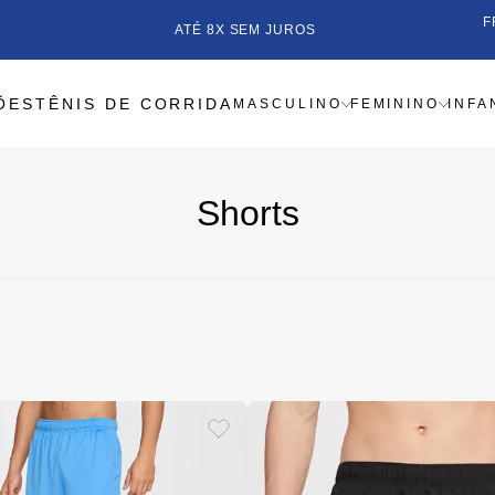
F
ATÉ 8X SEM JUROS
ÕES
TÊNIS DE CORRIDA
MASCULINO
FEMININO
INFA
Shorts