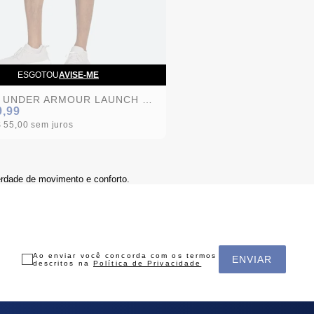
ESGOTOU
AVISE-ME
SHORT UNDER ARMOUR LAUNCH 7 CINZA MASCULINO
9,99
 55,00
sem juros
berdade de movimento e conforto.
Ao enviar você concorda com os termos
ENVIAR
descritos na
Política de Privacidade