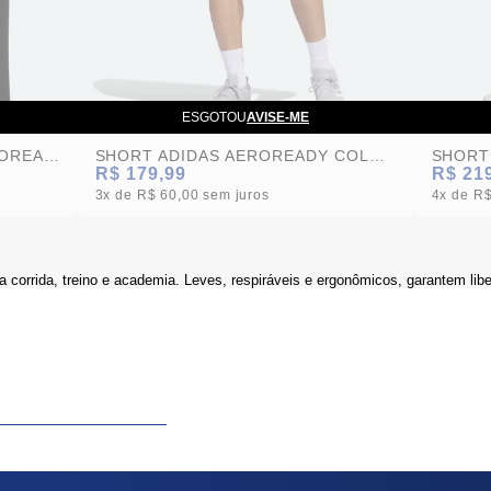
ESGOTOU
AVISE-ME
SHORT ADIDAS M PLAIN AEROREADY PRETO MASCULINO
SHORT ADIDAS AEROREADY COLORBLOCK AZUL MARINHO MASCULINO
R$ 179,99
R$ 21
3x
R$ 60,00
sem juros
4x
R$
a corrida, treino e academia. Leves, respiráveis e ergonômicos, garantem li