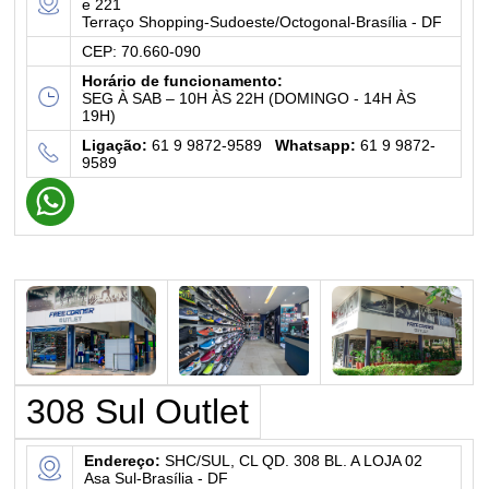
e 221
Terraço Shopping-Sudoeste/Octogonal-Brasília - DF
CEP: 70.660-090
Horário de funcionamento:
SEG À SAB – 10H ÀS 22H (DOMINGO - 14H ÀS
19H)
Ligação:
61 9 9872-9589
Whatsapp:
61 9 9872-
9589
308 Sul Outlet
Endereço:
SHC/SUL, CL QD. 308 BL. A LOJA 02
Asa Sul-Brasília - DF