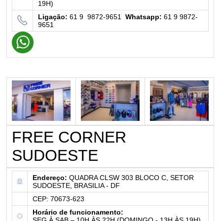
19H)
Ligação:
61 9 9872-9651
Whatsapp:
61 9 9872-
9651
FREE CORNER
SUDOESTE
Endereço:
QUADRA CLSW 303 BLOCO C, SETOR
SUDOESTE, BRASILIA - DF
CEP: 70673-623
Horário de funcionamento:
SEG À SAB – 10H ÀS 22H (DOMINGO - 13H ÀS 19H)