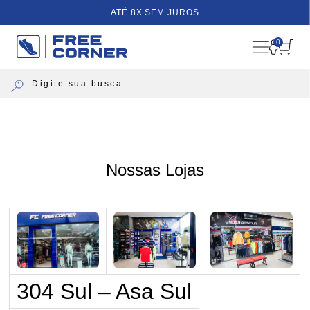
ATÉ 8X SEM JUROS
0
Nossas Lojas
304 Sul – Asa Sul