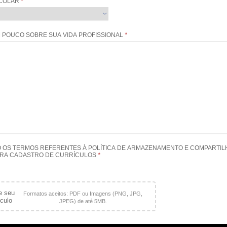
COLAR
*
 POUCO SOBRE SUA VIDA PROFISSIONAL
*
O OS TERMOS REFERENTES À POLÍTICA DE ARMAZENAMENTO E COMPARTI
RA CADASTRO DE CURRÍCULOS
*
e seu
Formatos aceitos: PDF ou Imagens (PNG, JPG,
ículo
JPEG) de até 5MB.