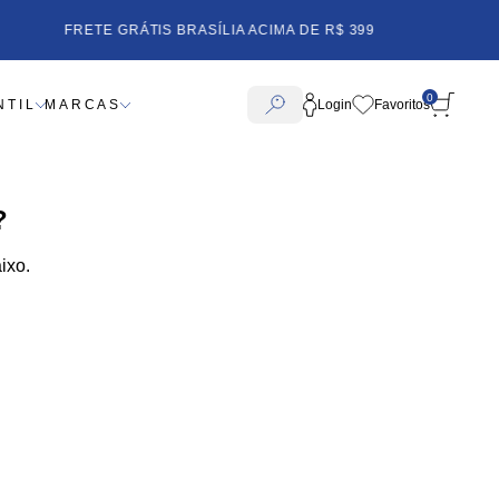
CENTRO OESTE ACIMA DE R$
FRETE GRÁTIS BRASÍLIA AC
0
NTIL
MARCAS
Login
?
ixo.