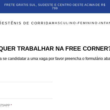
FRETE GRÁTIS SUL, SUDESTE E 
SEM JUROS
799
ÕES
TÊNIS DE CORRIDA
MASCULINO
FEMININO
INFA
QUER TRABALHAR NA FREE CORNER
a se candidatar a uma vaga por favor preencha o formulário aba
ATSAPP
*