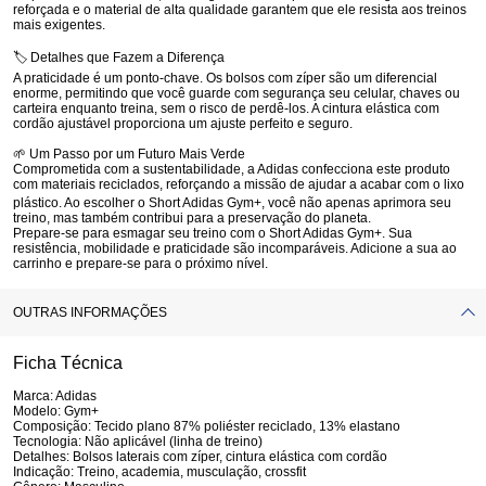
reforçada e o material de alta qualidade garantem que ele resista aos treinos
mais exigentes.
🏷️ Detalhes que Fazem a Diferença
A praticidade é um ponto-chave. Os
bolsos com zíper
são um diferencial
enorme, permitindo que você guarde com segurança seu celular, chaves ou
carteira enquanto treina, sem o risco de perdê-los. A cintura elástica com
cordão ajustável proporciona um ajuste perfeito e seguro.
🌱 Um Passo por um Futuro Mais Verde
Comprometida com a sustentabilidade, a Adidas confecciona este produto
com
materiais reciclados
, reforçando a missão de ajudar a acabar com o lixo
plástico.
Ao escolher o
Short Adidas Gym+
, você não apenas aprimora seu
treino, mas também contribui para a preservação do planeta.
Prepare-se para esmagar seu treino com o
Short Adidas Gym+
. Sua
resistência, mobilidade e praticidade são incomparáveis. Adicione a sua ao
carrinho e prepare-se para o próximo nível.
OUTRAS INFORMAÇÕES
Ficha Técnica
Marca:
Adidas
Modelo:
Gym+
Composição:
Tecido plano 87% poliéster reciclado, 13% elastano
Tecnologia:
Não aplicável (linha de treino)
Detalhes:
Bolsos laterais com zíper, cintura elástica com cordão
Indicação:
Treino, academia, musculação, crossfit