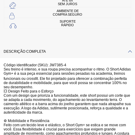
ATÉ 8X
SEM JUROS
AMBIENTE DE
COMPRA SEGURO
SUPORTE
RÁPIDO
DESCRIÇÃO COMPLETA
Código identificador (SKU):
JW7385-4
Seu treino é intenso, e sua roupa precisa acompanhar o ritmo.
O
Short Adidas
Gym+
é a sua peça essencial para sessões pesadas na academia, treinos
funcionais ou crossfit.
Ele foi projetado para oferecer a combinação perfeita
de durabilidade e mobilidade, para que você possa se concentrar 100% no
seu desempenho.
💥 Design Feito para o Esforço
Com um design que prioriza a funcionalidade, este short possui um corte que
se adapta a cada movimento, do agachamento ao levantamento terra. O
caimento atlético e a barra acima do joelho garantem que nada atrapalhe sua
execução. A logo da Adidas, sutilmente posicionada, reforça a qualidade e a
autenticidade da marca.
⚙️ Mobilidade e Resistência
Feito com um tecido leve e elástico, o
Short Gym+
se estica e se move com
você. Essa flexibilidade é crucial para exercícios que exigem grande
amplitude de movimento, como agachamentos profundos e lunges. A costura