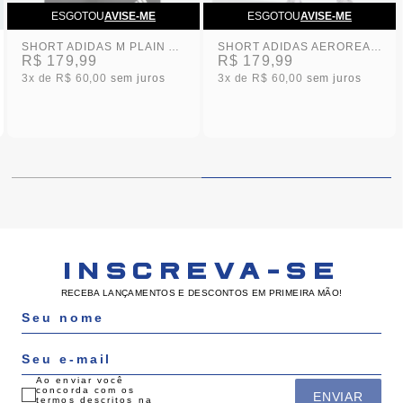
ESGOTOU
AVISE-ME
ESGOTOU
AVISE-ME
SHORT ADIDAS M PLAIN AEROREADY PRETO MASCULINO
SHORT ADIDAS AEROREADY COLORBLOCK AZUL MARINHO MASCULINO
R$ 179,99
R$ 179,99
3x
R$ 60,00
sem juros
3x
R$ 60,00
sem juros
INSCREVA-SE
RECEBA LANÇAMENTOS E DESCONTOS EM PRIMEIRA MÃO!
Ao enviar você
concorda com os
ENVIAR
termos descritos na