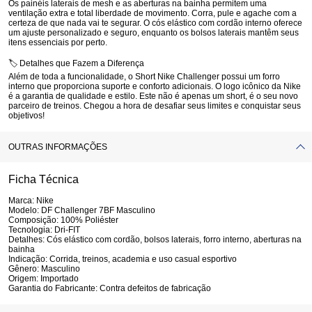
Os painéis laterais de mesh e as aberturas na bainha permitem uma
ventilação extra e total liberdade de movimento. Corra, pule e agache com a
certeza de que nada vai te segurar. O cós elástico com cordão interno oferece
um ajuste personalizado e seguro, enquanto os bolsos laterais mantêm seus
itens essenciais por perto.
🏷️
Detalhes que Fazem a Diferença
Além de toda a funcionalidade, o Short Nike Challenger possui um forro
interno que proporciona suporte e conforto adicionais. O logo icônico da Nike
é a garantia de qualidade e estilo. Este não é apenas um short, é o seu novo
parceiro de treinos. Chegou a hora de desafiar seus limites e conquistar seus
objetivos!
OUTRAS INFORMAÇÕES
Ficha Técnica
Marca:
Nike
Modelo:
DF Challenger 7BF Masculino
Composição:
100% Poliéster
Tecnologia:
Dri-FIT
Detalhes:
Cós elástico com cordão, bolsos laterais, forro interno, aberturas na
bainha
Indicação:
Corrida, treinos, academia e uso casual esportivo
Gênero:
Masculino
Origem:
Importado
Garantia do Fabricante:
Contra defeitos de fabricação