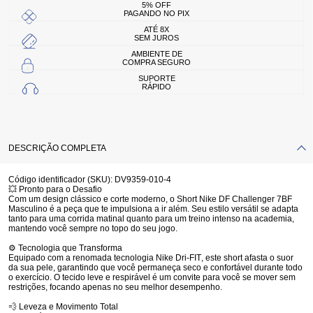
5% OFF
PAGANDO NO PIX
ATÉ 8X
SEM JUROS
AMBIENTE DE
COMPRA SEGURO
SUPORTE
RÁPIDO
DESCRIÇÃO COMPLETA
Código identificador (SKU):
DV9359-010-4
💥
Pronto para o Desafio
Com um design clássico e corte moderno, o Short Nike DF Challenger 7BF
Masculino é a peça que te impulsiona a ir além. Seu estilo versátil se adapta
tanto para uma corrida matinal quanto para um treino intenso na academia,
mantendo você sempre no topo do seu jogo.
⚙️
Tecnologia que Transforma
Equipado com a renomada
tecnologia Nike Dri-FIT
, este short afasta o suor
da sua pele, garantindo que você permaneça seco e confortável durante todo
o exercício. O tecido leve e respirável é um convite para você se mover sem
restrições, focando apenas no seu melhor desempenho.
💨
Leveza e Movimento Total