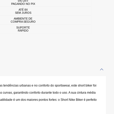
5% OFF
PAGANDO NO PIX
ATÉ 8X
SEM JUROS
AMBIENTE DE
COMPRA SEGURO
SUPORTE
RÁPIDO
tendências urbanas e no conforto do sportswear, este short biker foi
s curvas, garantindo conforto durante todo o uso. A sua
cintura média
tilidade é um dos maiores pontos fortes: o Short Nike Biker é perfeito