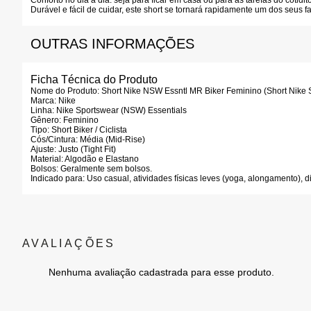
Conforto no dia a dia:
seja para ficar em casa ou para as tarefas do cotidit
Durável e fácil de cuidar, este short se tornará rapidamente um dos seus fa
OUTRAS INFORMAÇÕES
Ficha Técnica do Produto
Nome do Produto:
Short Nike NSW Essntl MR Biker Feminino (Short Nike S
Marca:
Nike
Linha:
Nike Sportswear (NSW) Essentials
Gênero:
Feminino
Tipo:
Short Biker / Ciclista
Cós/Cintura:
Média (Mid-Rise)
Ajuste:
Justo (Tight Fit)
Material:
Algodão e Elastano
Bolsos:
Geralmente sem bolsos.
Indicado para:
Uso casual, atividades físicas leves (yoga, alongamento), d
Nenhuma avaliação cadastrada para esse produto.