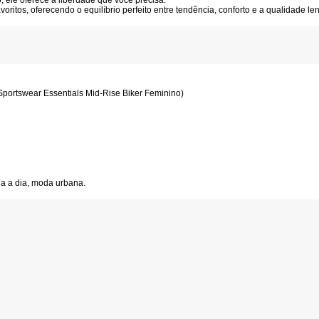
o, ele oferece a liberdade que você precisa.
voritos, oferecendo o equilíbrio perfeito entre tendência, conforto e a qualidade le
portswear Essentials Mid-Rise Biker Feminino)
ia a dia, moda urbana.