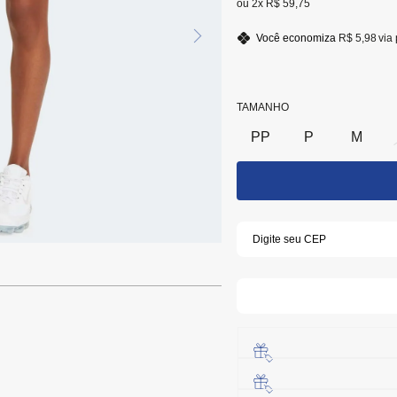
2x
R$ 59,75
Você economiza
R$ 5,98
via 
TAMANHO
PP
P
M