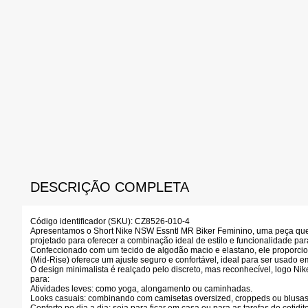
DESCRIÇÃO COMPLETA
Código identificador (SKU):
CZ8526-010-4
Apresentamos o
Short Nike NSW Essntl MR Biker Feminino
, uma peça que
projetado para oferecer a combinação ideal de estilo e funcionalidade para
Confeccionado com um
tecido de algodão macio e elastano
, ele proporci
(Mid-Rise)
oferece um ajuste seguro e confortável, ideal para ser usado e
O design minimalista é realçado pelo discreto, mas reconhecível,
logo Ni
para:
Atividades leves:
como yoga, alongamento ou caminhadas.
Looks casuais:
combinando com camisetas oversized, croppeds ou blusas