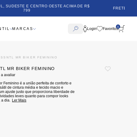
RETE GRÁTIS SUL, SUDESTE E CENTRO OESTE ACIMA DE R$
799
0
NTIL
MARCAS
Login
ESSNTL MR BIKER FEMININO
TL MR BIKER FEMININO
 a avaliar
 Feminino é a união perfeita de conforto e
átil de cintura média e tecido macio e
e um ajuste justo que proporciona liberdade de
tividades leves quanto para compor looks
 a dia.
Ler Mais