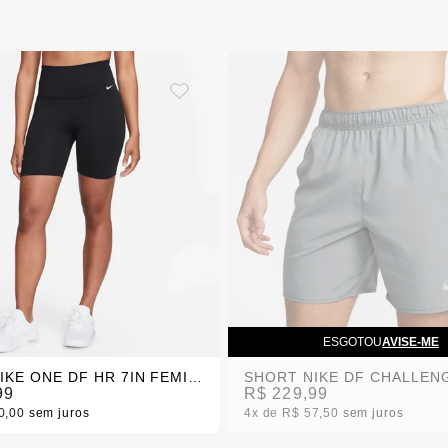
ESGOTOU
AVISE-ME
SHORT NIKE ONE DF HR 7IN FEMININO
99
R$ 229,99
0,00
sem juros
4x
R$ 57,50
sem juros