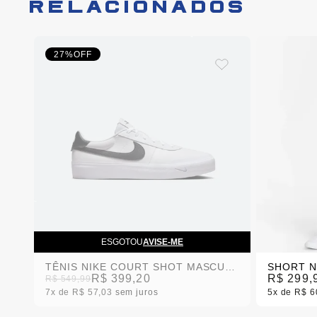
RELACIONADOS
27%
OFF
ESGOTOU
AVISE-ME
TÊNIS NIKE COURT SHOT MASCULINO
R$ 399,20
R$ 299,
R$ 549,99
7x
R$ 57,03
sem juros
5x
R$ 6