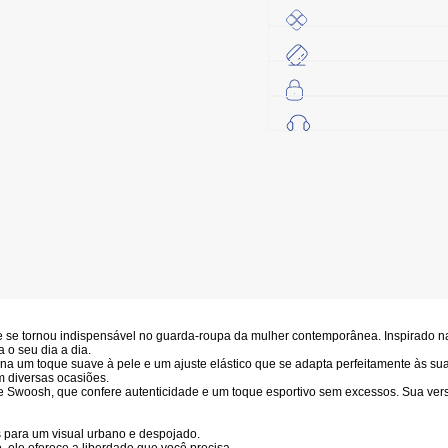
 se tornou indispensável no guarda-roupa da mulher contemporânea. Inspirado nas 
 o seu dia a dia.
ona um toque suave à pele e um ajuste elástico que se adapta perfeitamente às sua
m diversas ocasiões.
ke Swoosh
, que confere autenticidade e um toque esportivo sem excessos. Sua versa
 para um visual urbano e despojado.