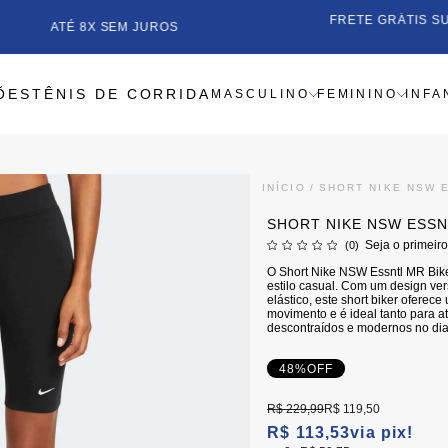
F
ATÉ 8X SEM JUROS
ÕES
TÊNIS DE CORRIDA
MASCULINO
FEMININO
INFA
INÍCIO
SHORT NIKE NSW 
SHORT NIKE NSW ESSN
Seja o primeiro
(0)
O Short Nike NSW Essntl MR Biker
estilo casual. Com um design vers
elástico, este short biker oferec
movimento e é ideal tanto para a
descontraídos e modernos no dia
48%
OFF
R$ 229,99
R$ 119,50
R$ 113,53
via pix!