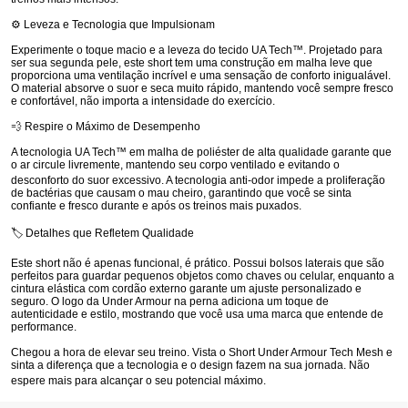
⚙️ Leveza e Tecnologia que Impulsionam
Experimente o toque macio e a leveza do tecido
UA Tech™
. Projetado para
ser sua segunda pele, este short tem uma construção em malha leve que
proporciona uma ventilação incrível e uma sensação de conforto inigualável.
O material absorve o suor e seca muito rápido, mantendo você sempre fresco
e confortável, não importa a intensidade do exercício.
💨 Respire o Máximo de Desempenho
A tecnologia
UA Tech™
em malha de poliéster de alta qualidade garante que
o ar circule livremente, mantendo seu corpo ventilado e evitando o
desconforto do suor excessivo.
A tecnologia anti-odor impede a proliferação
de bactérias que causam o mau cheiro, garantindo que você se sinta
confiante e fresco durante e após os treinos mais puxados.
🏷️ Detalhes que Refletem Qualidade
Este short não é apenas funcional, é prático. Possui bolsos laterais que são
perfeitos para guardar pequenos objetos como chaves ou celular, enquanto a
cintura elástica com cordão externo garante um ajuste personalizado e
seguro. O logo da Under Armour na perna adiciona um toque de
autenticidade e estilo, mostrando que você usa uma marca que entende de
performance.
Chegou a hora de elevar seu treino. Vista o Short Under Armour Tech Mesh e
sinta a diferença que a tecnologia e o design fazem na sua jornada. Não
espere mais para alcançar o seu potencial máximo.