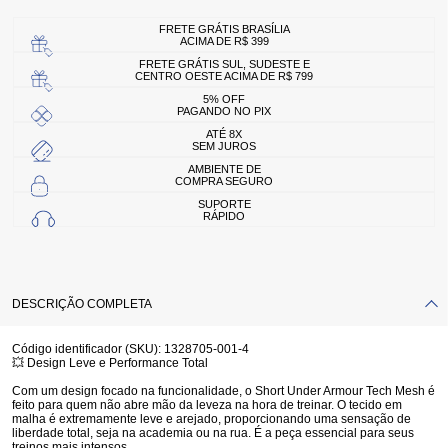
FRETE GRÁTIS BRASÍLIA
ACIMA DE R$ 399
FRETE GRÁTIS SUL, SUDESTE E
CENTRO OESTE ACIMA DE R$ 799
5% OFF
PAGANDO NO PIX
ATÉ 8X
SEM JUROS
AMBIENTE DE
COMPRA SEGURO
SUPORTE
RÁPIDO
DESCRIÇÃO COMPLETA
Código identificador (SKU):
1328705-001-4
💥 Design Leve e Performance Total
Com um design focado na funcionalidade, o
Short Under Armour Tech Mesh
é
feito para quem não abre mão da leveza na hora de treinar. O tecido em
malha é extremamente leve e arejado, proporcionando uma sensação de
liberdade total, seja na academia ou na rua. É a peça essencial para seus
treinos mais intensos.