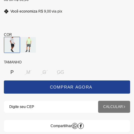
Você economiza
R$ 9,00
via pix
TAMANHO
P
M
G
GG