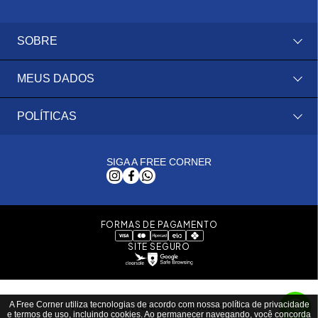
SOBRE
MEUS DADOS
POLÍTICAS
SIGA A FREE CORNER
FORMAS DE PAGAMENTO
SITE SEGURO
A Free Corner utiliza tecnologias de acordo com nossa política de privacidade
FREE CORNER / CNPJ: 37.093.069/0006-21
e termos de uso, incluindo cookies. Ao permanecer navegando, você concorda