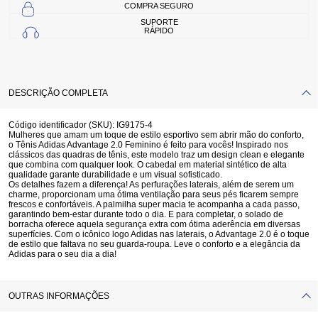
COMPRA SEGURO
SUPORTE
RÁPIDO
DESCRIÇÃO COMPLETA
Código identificador (SKU):
IG9175-4
Mulheres que amam um toque de estilo esportivo sem abrir mão do conforto,
o Tênis Adidas Advantage 2.0 Feminino é feito para vocês! Inspirado nos
clássicos das quadras de tênis, este modelo traz um design clean e elegante
que combina com qualquer look. O cabedal em material sintético de alta
qualidade garante durabilidade e um visual sofisticado.
Os detalhes fazem a diferença! As perfurações laterais, além de serem um
charme, proporcionam uma ótima ventilação para seus pés ficarem sempre
frescos e confortáveis. A palmilha super macia te acompanha a cada passo,
garantindo bem-estar durante todo o dia. E para completar, o solado de
borracha oferece aquela segurança extra com ótima aderência em diversas
superfícies. Com o icônico logo Adidas nas laterais, o Advantage 2.0 é o toque
de estilo que faltava no seu guarda-roupa. Leve o conforto e a elegância da
Adidas para o seu dia a dia!
OUTRAS INFORMAÇÕES