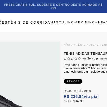
FRETE GRÁTIS SUL, SUDESTE E CENTRO OESTE ACIMA DE R$
799
ÕES
TÊNIS DE CORRIDA
MASCULINO
FEMININO
INFA
INÍCIO
TÊNIS ADIDAS TEN
TÊNIS ADIDAS TENSAUR
Seja o primeiro
(0)
Procurando um tênis infantil estil
dia da criançada? O Adidas Tensa
amortecimento e um solado que n
29%
OFF
R$ 349,99
R$ 249,30
R$ 236,84
via pix!
4x
R$ 62,33