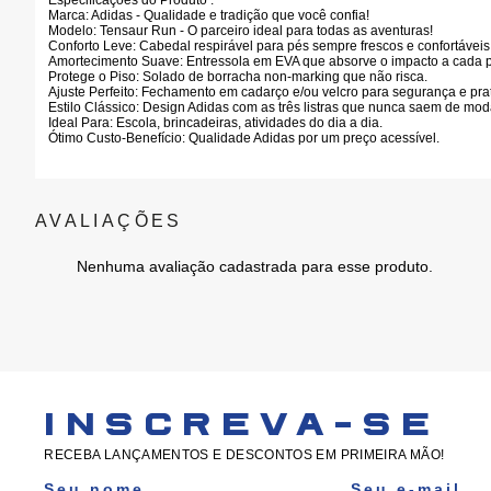
Especificações do Produto :
Marca:
Adidas - Qualidade e tradição que você confia!
Modelo:
Tensaur Run - O parceiro ideal para todas as aventuras!
Conforto Leve:
Cabedal respirável para pés sempre frescos e confortáveis
Amortecimento Suave:
Entressola em EVA que absorve o impacto a cada 
Protege o Piso:
Solado de borracha non-marking que não risca.
Ajuste Perfeito:
Fechamento em cadarço e/ou velcro para segurança e prat
Estilo Clássico:
Design Adidas com as três listras que nunca saem de mod
Ideal Para:
Escola, brincadeiras, atividades do dia a dia.
Ótimo Custo-Benefício:
Qualidade Adidas por um preço acessível.
Nenhuma avaliação cadastrada para esse produto.
INSCREVA-SE
RECEBA LANÇAMENTOS E DESCONTOS EM PRIMEIRA MÃO!