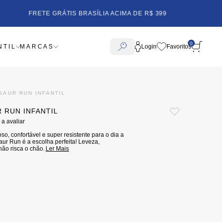
FRETE GRÁTIS BRASÍLIA ACIMA DE R$ 399
0
NTIL
MARCAS
Login
SAUR RUN INFANTIL
 RUN INFANTIL
 a avaliar
oso, confortável e super resistente para o dia a
ur Run é a escolha perfeita! Leveza,
ão risca o chão.
Ler Mais