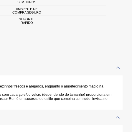
SEM JUROS
AMBIENTE DE
COMPRA SEGURO
SUPORTE
RÁPIDO
pezinhos frescos e arejados, enquanto o amortecimento macio na
ento com cadarço e/ou velcro (dependendo do tamanho) proporciona um
Tensaur Run é um sucesso de estilo que combina com tudo. Invista no