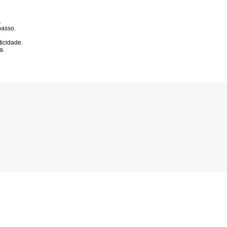
.
passo.
icidade.
a.