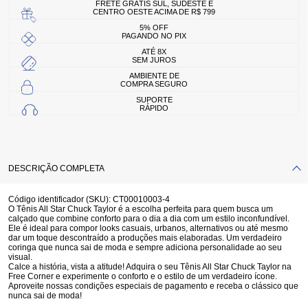
FRETE GRÁTIS SUL, SUDESTE E
CENTRO OESTE ACIMA DE R$ 799
5% OFF
PAGANDO NO PIX
ATÉ 8X
SEM JUROS
AMBIENTE DE
COMPRA SEGURO
SUPORTE
RÁPIDO
DESCRIÇÃO COMPLETA
Código identificador (SKU):
CT00010003-4
O Tênis All Star Chuck Taylor é a escolha perfeita para quem busca um
calçado que combine
conforto para o dia a dia
com um
estilo inconfundível
.
Ele é ideal para compor looks casuais, urbanos, alternativos ou até mesmo
dar um toque descontraído a produções mais elaboradas. Um verdadeiro
coringa que nunca sai de moda e sempre adiciona personalidade ao seu
visual.
Calce a história, vista a atitude! Adquira o seu Tênis All Star Chuck Taylor na
Free Corner e experimente o conforto e o estilo de um verdadeiro ícone.
Aproveite nossas condições especiais de pagamento e receba o clássico que
nunca sai de moda!