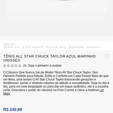
INÍCIO
TÊNIS ALL STAR CHUCK TAYLOR AZUL MARINHO UNISSEX
TÊNIS ALL STAR CHUCK TAYLOR AZUL MARINHO
UNISSEX
Seja o primeiro a avaliar
(0)
O Clássico Que Nunca Sai de Moda! Tênis All Star Chuck Taylor: Seu
Parceiro Perfeito para Atitude, Estilo e Conforto em Cada Passo! Mais do que
um tênis, uma lenda! O All Star Chuck Taylor transcende gerações e
tendências, sendo o símbolo máximo de atitude e versatilidade. Seja no dia a
dia, para um look despojado ou para dar um toque autêntico, ele é a escolha
certa. Descubra o poder do clássico na Free Corner e calce a história!
Ler
Mais
R$ 249,99