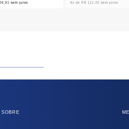
24,91
sem juros
8x
R$ 112,40
sem juros
SOBRE
ME