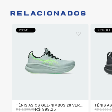
RELACIONADOS
23%
OFF
23%
OFF
TÊNIS ASICS GEL-NIMBUS 28 PLATINUM PRETO/BRANCO FEMININO
TÊNIS ASICS GEL-NIMBUS 28 VERDE MASCULINO
R$ 999,25
R$ 1.299,99
R$ 1.299,9