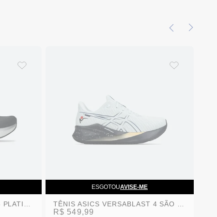
ESGOTOU
AVISE-ME
TÊNIS ASICS NOVABLAST 5 PLATINUM PRETO/BRANCO FEMININO
TÊNIS ASICS VERSABLAST 4 SÃO SILVESTRE BRANCO FEMININO
R$ 549,99