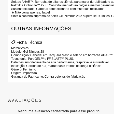
Solado AHAR™:
Borracha de alta resistência para maior durabilidade e ad
Palmilha OrthoLite™ X-55:
Conforto imediato ao calçar e melhor gerenci
Sustentabilidade:
Cabedal confeccionado com materiais reciclados.
🔥 Não corra apenas, flutue!
Sinta o conforto supremo do Asics Gel-Nimbus 28
e supere seus limites. 
OUTRAS INFORMAÇÕES
📋 Ficha Técnica
Marca:
Asics
Modelo:
Gel-Nimbus 28
Composição:
Cabedal em Jacquard Mesh e solado em borracha AHAR™.
Tecnologia:
PureGEL™ e FF BLAST™ PLUS.
Detalhes:
Amortecimento de alta performance, respirável e sustentável.
Indicação:
Corrida de rua, maratonas e treinos de longa distância.
Gênero:
Feminino
Origem:
Importado
Garantia do Fabricante:
Contra defeitos de fabricação
Nenhuma avaliação cadastrada para esse produto.