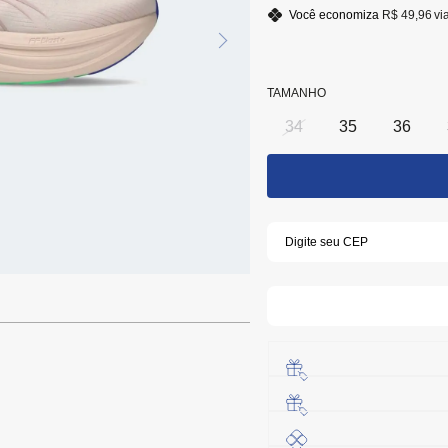
Você economiza
R$ 49,96
vi
TAMANHO
34
35
36