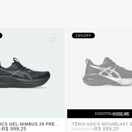
18%
OFF
ESGOTOU
AVISE-ME
TÊNIS ASICS GEL-NIMBUS 28 PRETO MASCULINO
R$ 999,25
R$ 899,20
9
R$ 1.099,99