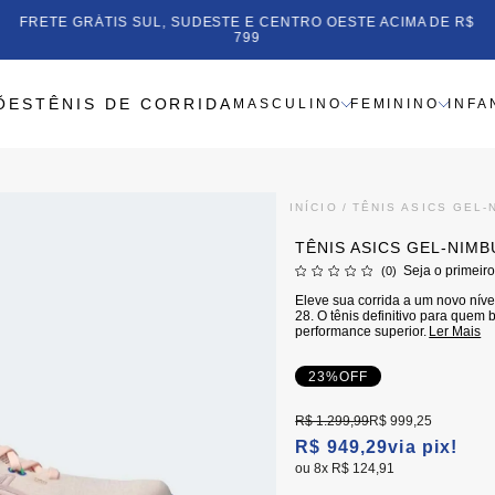
FRETE GRÁTIS SUL, SUDESTE E CENTRO OESTE ACIMA DE R$
799
ÕES
TÊNIS DE CORRIDA
MASCULINO
FEMININO
INFA
INÍCIO
TÊNIS ASICS GEL-
TÊNIS ASICS GEL-NIMB
Seja o primeiro
(0)
Eleve sua corrida a um novo níve
28. O tênis definitivo para que
performance superior.
Ler Mais
23%
OFF
R$ 1.299,99
R$ 999,25
R$ 949,29
via pix!
8x
R$ 124,91