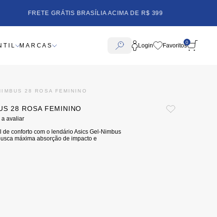
FRETE GRÁTIS BRASÍLIA ACIMA DE R$ 399
0
NTIL
MARCAS
Login
NIMBUS 28 ROSA FEMININO
US 28 ROSA FEMININO
 a avaliar
l de conforto com o lendário Asics Gel-Nimbus
m busca máxima absorção de impacto e