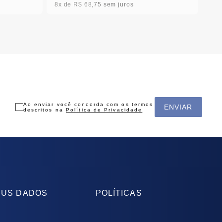
8x
R$ 68,75
sem juros
Ao enviar você concorda com os termos
ENVIAR
descritos na
Política de Privacidade
US DADOS
POLÍTICAS