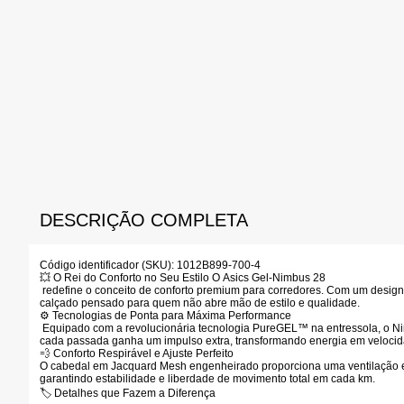
DESCRIÇÃO COMPLETA
Código identificador (SKU):
1012B899-700-4
💥 O Rei do Conforto no Seu Estilo
O
Asics Gel-Nimbus 28
redefine o conceito de conforto premium para corredores. Com um design s
calçado pensado para quem não abre mão de estilo e qualidade.
⚙️ Tecnologias de Ponta para Máxima Performance
Equipado com a revolucionária tecnologia
PureGEL™
na entressola, o N
cada passada ganha um impulso extra, transformando energia em velocida
💨 Conforto Respirável e Ajuste Perfeito
O cabedal em
Jacquard Mesh
engenheirado proporciona uma ventilação ex
garantindo estabilidade e liberdade de movimento total em cada km.
🏷️ Detalhes que Fazem a Diferença