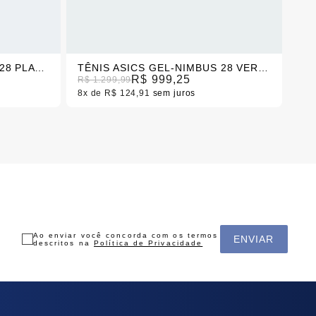
TÊNIS ASICS GEL-NIMBUS 28 PLATINUM PRETO/BRANCO FEMININO
TÊNIS ASICS GEL-NIMBUS 28 VERDE MASCULINO
R$ 999,25
R$ 1.299,99
R$ 
8x
R$ 124,91
sem juros
8x
Ao enviar você concorda com os termos
ENVIAR
descritos na
Política de Privacidade