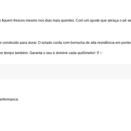
s fiquem frescos mesmo nos dias mais quentes. Com um ajuste que abraça o pé sem 
oi construído para durar. O solado conta com borracha de alta resistência em pont
elhor tempo também. Garanta o seu e domine cada quilômetro! 🏅✨
erformance.