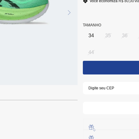
Você economiza
R$ 80,00
vi
TAMANHO
34
35
36
44