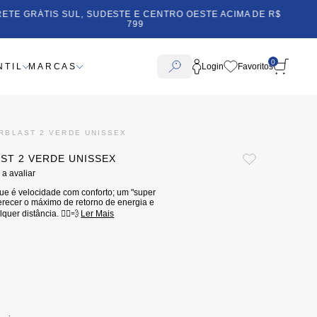
RETE GRÁTIS SUL, SUDESTE E CENTRO OESTE ACIMA DE R$
799
0
NTIL
MARCAS
Login
ERBLAST 2 VERDE UNISSEX
AST 2 VERDE UNISSEX
 a avaliar
que é velocidade com conforto; um "super
oferecer o máximo de retorno de energia e
uer distância. 🏃‍♂️💨
Ler Mais