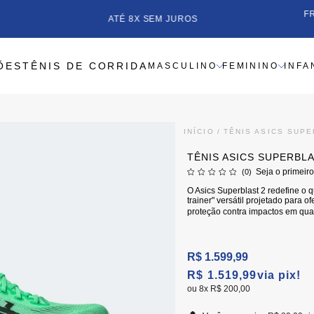
F
ATÉ 8X SEM JUROS
ÕES
TÊNIS DE CORRIDA
MASCULINO
FEMININO
INFA
INÍCIO
TÊNIS ASICS SUP
TÊNIS ASICS SUPERBL
Seja o primeiro
(0)
O Asics Superblast 2 redefine o 
trainer" versátil projetado para 
proteção contra impactos em qualq
R$ 1.599,99
R$ 1.519,99
via pix!
8x
R$ 200,00