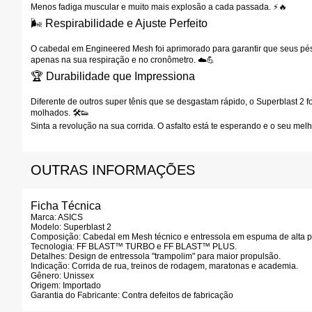
Menos fadiga muscular e muito mais explosão a cada passada. ⚡🔥
🌬️ Respirabilidade e Ajuste Perfeito
O cabedal em
Engineered Mesh
foi aprimorado para garantir que seus pé
apenas na sua respiração e no cronômetro. ☁️💪
🏆 Durabilidade que Impressiona
Diferente de outros super tênis que se desgastam rápido, o Superblast 2 f
molhados. 🛠️👟
Sinta a revolução na sua corrida. O asfalto está te esperando e o seu m
OUTRAS INFORMAÇÕES
Ficha Técnica
Marca:
ASICS
Modelo:
Superblast 2
Composição:
Cabedal em Mesh técnico e entressola em espuma de alta p
Tecnologia:
FF BLAST™ TURBO e FF BLAST™ PLUS.
Detalhes:
Design de entressola "trampolim" para maior propulsão.
Indicação:
Corrida de rua, treinos de rodagem, maratonas e academia.
Gênero:
Unissex
Origem:
Importado
Garantia do Fabricante:
Contra defeitos de fabricação