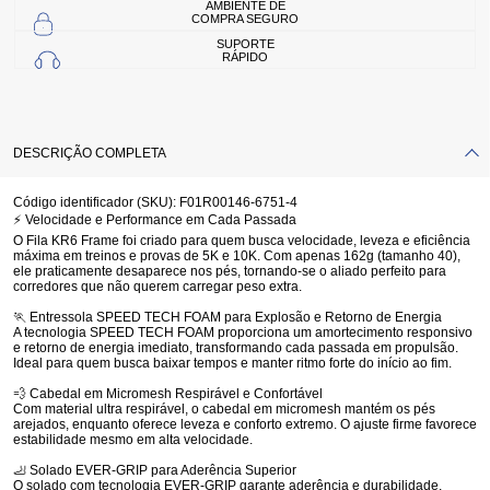
AMBIENTE DE
COMPRA SEGURO
SUPORTE
RÁPIDO
DESCRIÇÃO COMPLETA
Código identificador (SKU):
F01R00146-6751-4
⚡
Velocidade e Performance em Cada Passada
O
Fila KR6 Frame
foi criado para quem busca
velocidade, leveza e eficiência
máxima
em treinos e provas de 5K e 10K. Com apenas
162g (tamanho 40)
,
ele praticamente desaparece nos pés, tornando-se o aliado perfeito para
corredores que não querem carregar peso extra.
🏃
Entressola SPEED TECH FOAM para Explosão e Retorno de Energia
A tecnologia
SPEED TECH FOAM
proporciona um
amortecimento responsivo
e
retorno de energia imediato
, transformando cada passada em propulsão.
Ideal para quem busca baixar tempos e manter ritmo forte do início ao fim.
💨
Cabedal em Micromesh Respirável e Confortável
Com
material ultra respirável
, o cabedal em
micromesh
mantém os pés
arejados, enquanto oferece
leveza e conforto extremo
. O ajuste firme favorece
estabilidade mesmo em alta velocidade.
🦶
Solado EVER-GRIP para Aderência Superior
O solado com
tecnologia EVER-GRIP
garante
aderência e durabilidade
,