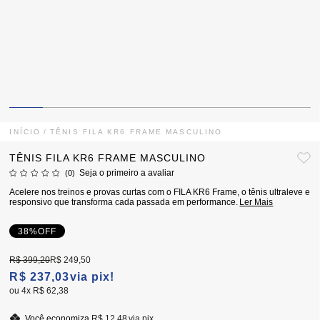
INÍCIO
TÊNIS FILA KR6 FRAME MASCULINO
TÊNIS FILA KR6 FRAME MASCULINO
Seja o primeiro a avaliar
(0)
Acelere nos treinos e provas curtas com o FILA KR6 Frame, o tênis ultraleve e
responsivo que transforma cada passada em performance.
Ler Mais
38%
OFF
R$ 399,20
R$ 249,50
R$ 237,03
via pix!
4x
R$ 62,38
Você economiza
R$ 12,48
via pix