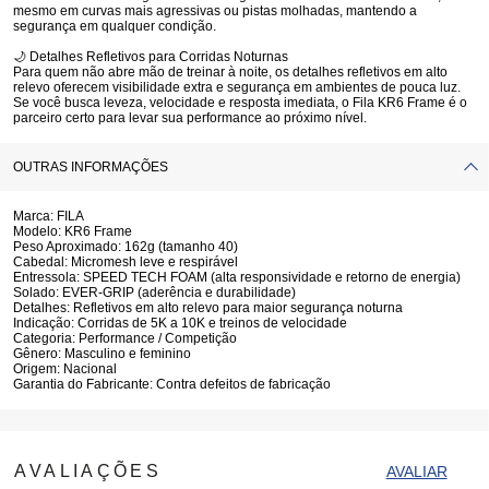
mesmo em curvas mais agressivas ou pistas molhadas, mantendo a
segurança em qualquer condição.
🌙
Detalhes Refletivos para Corridas Noturnas
Para quem não abre mão de treinar à noite, os
detalhes refletivos em alto
relevo
oferecem
visibilidade extra e segurança
em ambientes de pouca luz.
Se você busca
leveza, velocidade e resposta imediata
, o
Fila KR6 Frame
é o
parceiro certo para levar sua performance ao próximo nível.
OUTRAS INFORMAÇÕES
Marca:
FILA
Modelo:
KR6 Frame
Peso Aproximado:
162g (tamanho 40)
Cabedal:
Micromesh leve e respirável
Entressola:
SPEED TECH FOAM (alta responsividade e retorno de energia)
Solado:
EVER-GRIP (aderência e durabilidade)
Detalhes:
Refletivos em alto relevo para maior segurança noturna
Indicação:
Corridas de 5K a 10K e treinos de velocidade
Categoria:
Performance / Competição
Gênero:
Masculino e feminino
Origem:
Nacional
Garantia do Fabricante:
Contra defeitos de fabricação