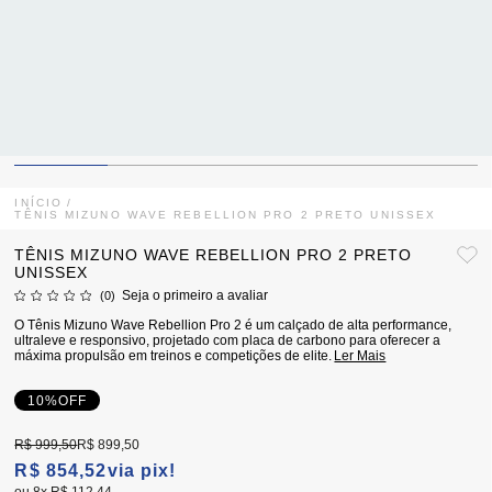
INÍCIO
TÊNIS MIZUNO WAVE REBELLION PRO 2 PRETO UNISSEX
TÊNIS MIZUNO WAVE REBELLION PRO 2 PRETO
UNISSEX
Seja o primeiro a avaliar
(0)
O Tênis Mizuno Wave Rebellion Pro 2 é um calçado de alta performance,
ultraleve e responsivo, projetado com placa de carbono para oferecer a
máxima propulsão em treinos e competições de elite.
Ler Mais
10%
OFF
R$ 999,50
R$ 899,50
R$ 854,52
via pix!