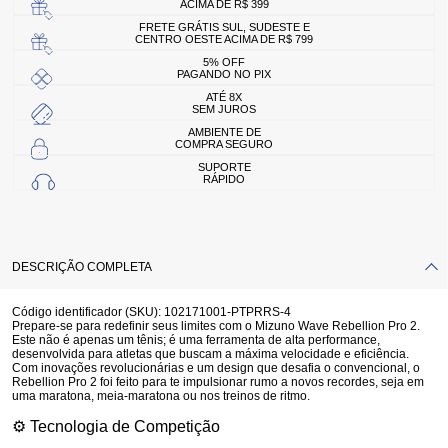
ACIMA DE R$ 399
FRETE GRÁTIS SUL, SUDESTE E
CENTRO OESTE ACIMA DE R$ 799
5% OFF
PAGANDO NO PIX
ATÉ 8X
SEM JUROS
AMBIENTE DE
COMPRA SEGURO
SUPORTE
RÁPIDO
DESCRIÇÃO COMPLETA
Código identificador (SKU):
102171001-PTPRRS-4
Prepare-se para redefinir seus limites com o
Mizuno Wave Rebellion Pro 2
.
Este não é apenas um tênis; é uma ferramenta de alta performance,
desenvolvida para atletas que buscam a máxima velocidade e eficiência.
Com inovações revolucionárias e um design que desafia o convencional, o
Rebellion Pro 2 foi feito para te impulsionar rumo a novos recordes, seja em
uma maratona, meia-maratona ou nos treinos de ritmo.
⚙️ Tecnologia de Competição