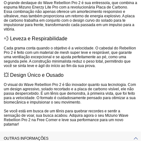
O grande destaque do Wave Rebellion Pro 2 é sua entressola, que combina a
espuma
Mizuno Enerzy Lite Pro
com a revolucionária
Placa de Carbono
.
Essa combinação não apenas oferece um amortecimento responsivo e
ultraleve, mas também proporciona um retorno de energia explosivo. A placa
de carbono trabalha em conjunto com o design curvo do solado para te
impulsionar para frente, transformando cada passada em um impulso para a
vitória.
💨 Leveza e Respirabilidade
Cada grama conta quando o objetivo é a velocidade. O cabedal do Rebellion
Pro 2 é feito com um material de mesh super leve e respirável, que garante
uma ventilação excepcional e se ajusta perfeitamente ao pé, como uma
segunda pele. A construção minimalista reduz o peso total, permitindo que
você se sinta leve e ágil do início ao fim da sua prova.
💥 Design Único e Ousado
O visual do Wave Rebellion Pro 2 é tão inovador quanto sua tecnologia. Com
um design agressivo, solado recortado e a placa de carbono visível, ele não
passa despercebido. É um tênis que demonstra, à primeira vista, que foi feito
para a velocidade. O formato é cuidadosamente pensado para otimizar a sua
biomecânica e impulsionar o seu movimento.
Se você está em busca de um tênis para quebrar recordes e sentir a
sensação de voar, sua busca acabou.
Adquira agora o seu Mizuno Wave
Rebellion Pro 2 na Free Corner e leve sua performance para um novo
patamar!
OUTRAS INFORMAÇÕES