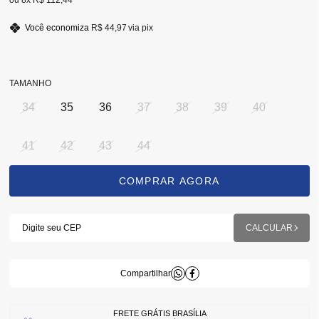
8x
R$ 112,44
Você economiza
R$ 44,97
via pix
TAMANHO
34
35
36
37
38
39
40
41
42
43
44
FRETE GRÁTIS BRASÍLIA