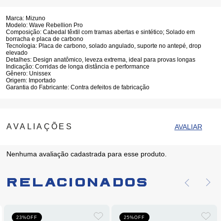
Marca:
Mizuno
Modelo:
Wave Rebellion Pro
Composição:
Cabedal têxtil com tramas abertas e sintético; Solado em
borracha e placa de carbono
Tecnologia:
Placa de carbono, solado angulado, suporte no antepé, drop
elevado
Detalhes:
Design anatômico, leveza extrema, ideal para provas longas
Indicação:
Corridas de longa distância e performance
Gênero:
Unissex
Origem:
Importado
Garantia do Fabricante:
Contra defeitos de fabricação
Nenhuma avaliação cadastrada para esse produto.
Relacionados
23%
OFF
25%
OFF