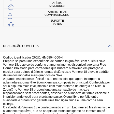
ATÉ 8X
SEM JUROS
AMBIENTE DE
COMPRA SEGURO
SUPORTE
RÁPIDO
DESCRIÇÃO COMPLETA
Código identificador (SKU):
HM6804-600-4
Prepare-se para uma experiência de corrida inigualável com o Tênis Nike
Vomero 18, o ápice do conforto e amortecimento, disponível agora na Free
Corner. Projetado para corredores que buscam o máximo em proteção e
maciez para treinos diários e longas distâncias, o Vomero 18 eleva o padrão
de um dos modelos mais queridos da Nike.
A grande estrela deste tênis é a sua entressola, que agora incorpora a
aclamada espuma
Nike ZoomX
em sua composição principal. Conhecida por
ser a espuma mais leve, macia e com maior retorno de energia da Nike, o
ZoomX no Vomero 18 proporciona uma sensação de
maciez e
responsividade sem precedentes
, absorvendo o impacto de forma eficiente e
impulsionando você para o próximo passo. O equilíbrio perfeito entre
suavidade e dinamismo garante uma transição fluida e uma corrida sem
esforço.
O cabedal do Vomero 18 é confeccionado em um
Engineered Mesh técnico e
altamente respirável
, que se adapta de forma inteligente ao formato do pé.