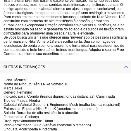
Este material premium garante
excelente ventilação
, mantendo seus pés
frescos e secos, mesmo nas corridas mais intensas e em climas quentes. O
design aprimorado do cabedal oferece um ajuste seguro e confortável, com
áreas estratégicas de suporte que abraçam o pé sem restringir o movimento.
Para complementar o amortecimento luxuoso, o solado do Nike Vomero 18 é
construído com borracha de alta resistência à abrasão, garantindo
durabilidade excepcional e tração confiável
em diversas superfícies, seja no
asfalto molhado ou seco. A geometria do solado e os sulcos de flexão foram
otimizados para promover uma pisada natural e eficiente.
Se você busca um tênis que oferece uma "nuvem" sob os pés sem sacrificar a
performance, o Nike Vomero 18 é a escolha certa. Sua combinação de
tecnologias de ponta e conforto supremo o torna ideal para qualquer tipo de
corrida, desde o trote leve até os treinos mais longos. Adquira o seu na Free
Corner e transforme sua experiência de corrida.
OUTRAS INFORMAÇÕES
Ficha Técnica:
Nome do Produto:
Tênis Nike Vomero 18
Marca:
Nike
Gênero:
Feminino
Indicado para:
Corrida (treinos diários, longas distâncias), Caminhada
Tipo de Pisada:
Neutra
Cabedal (Material Superior):
Engineered Mesh (malha técnica respirável)
Entressola:
Espuma Nike ZoomX (amortecimento premium)
Solado:
Borracha de alta resistência à abrasão
Fechamento:
Cadarço
Drop:
Aproximadamente 10mm
Peso Aproximado:
280g (variável conforme o tamanho)
Lingueta:
Acolchoada e integrada