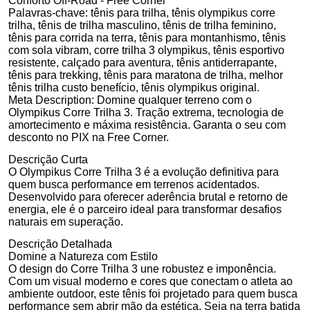
Conforto Off-Road - Free Corner
Palavras-chave:
tênis para trilha, tênis olympikus corre
trilha, tênis de trilha masculino, tênis de trilha feminino,
tênis para corrida na terra, tênis para montanhismo, tênis
com sola vibram, corre trilha 3 olympikus, tênis esportivo
resistente, calçado para aventura, tênis antiderrapante,
tênis para trekking, tênis para maratona de trilha, melhor
tênis trilha custo benefício, tênis olympikus original.
Meta Description:
Domine qualquer terreno com o
Olympikus Corre Trilha 3. Tração extrema, tecnologia de
amortecimento e máxima resistência. Garanta o seu com
desconto no PIX na Free Corner.
Descrição Curta
O Olympikus Corre Trilha 3 é a evolução definitiva para
quem busca performance em terrenos acidentados.
Desenvolvido para oferecer aderência brutal e retorno de
energia, ele é o parceiro ideal para transformar desafios
naturais em superação.
Descrição Detalhada
Domine a Natureza com Estilo
O design do Corre Trilha 3 une robustez e imponência.
Com um visual moderno e cores que conectam o atleta ao
ambiente outdoor, este tênis foi projetado para quem busca
performance sem abrir mão da estética. Seja na terra batida