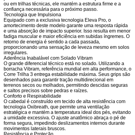
ou em trilhas técnicas, ele mantém a estrutura firme e a
confiança necessária para o próximo passo.
Tecnologia que Impulsiona
Equipado com a exclusiva tecnologia Eleva Pro, o
amortecimento deste modelo garante uma resposta rápida
e uma absorção de impacto superior. Isso resulta em menor
fadiga muscular e maior eficiência em subidas íngremes. O
retorno de energia é sentido a cada passada,
proporcionando uma sensação de leveza mesmo em solos
irregulares.
Aderência Inabalável com Solado Vibram
O grande diferencial técnico está no solado. Utilizando a
borracha Vibram, referência mundial em alta performance, o
Corre Trilha 3 entrega estabilidade máxima. Seus grips são
desenhados para garantir tração multidirecional em
terrenos secos ou molhados, permitindo descidas seguras
e saltos precisos sobre pedras e raízes.
Conforto e Respirabilidade
O cabedal é construído em tecido de alta resistência com
tecnologia Oxibreath, que permite uma ventilação
estratégica e mantém a temperatura ideal dos pés, evitando
a umidade excessiva. O ajuste anatômico abraça o pé de
forma segura, impedindo deslizamentos internos durante
movimentos laterais bruscos.
Resistência e Proteção