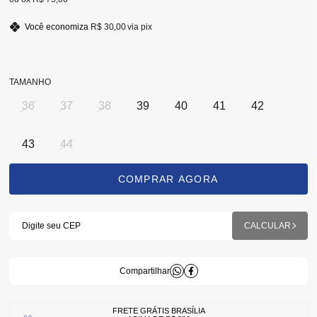
Você economiza
R$ 30,00
via pix
TAMANHO
36
37
38
39
40
41
42
43
44
FRETE GRÁTIS BRASÍLIA