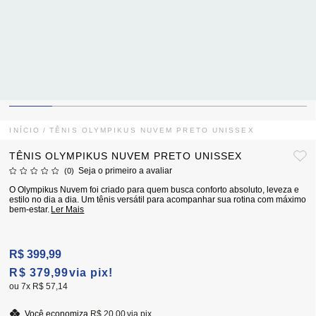
INÍCIO
TÊNIS OLYMPIKUS NUVEM PRETO UNISSEX
TÊNIS OLYMPIKUS NUVEM PRETO UNISSEX
Seja o primeiro a avaliar
(0)
O Olympikus Nuvem foi criado para quem busca conforto absoluto, leveza e
estilo no dia a dia. Um tênis versátil para acompanhar sua rotina com máximo
bem-estar.
Ler Mais
R$ 399,99
R$ 379,99
via pix!
7x
R$ 57,14
Você economiza
R$ 20,00
via pix