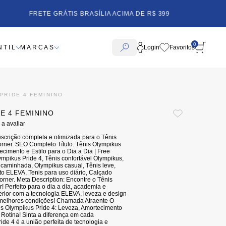
FRETE GRÁTIS BRASÍLIA ACIMA DE R$ 399
0
NTIL
MARCAS
Login
PRIDE 4 FEMININO
E 4 FEMININO
 a avaliar
scrição completa e otimizada para o Tênis
orner. SEO Completo Título: Tênis Olympikus
ecimento e Estilo para o Dia a Dia | Free
mpikus Pride 4, Tênis confortável Olympikus,
 caminhada, Olympikus casual, Tênis leve,
to ELEVA, Tenis para uso diário, Calçado
orner. Meta Description: Encontre o Tênis
! Perfeito para o dia a dia, academia e
erior com a tecnologia ELEVA, leveza e design
melhores condições! Chamada Atraente O
is Olympikus Pride 4: Leveza, Amortecimento
Rotina! Sinta a diferença em cada
de 4 é a união perfeita de tecnologia e