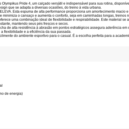
s Olympikus Pride 4
, um calçado versátil e indispensável para sua rotina, dispon
esign que se adapta a diversas ocasiões, do treino à vida urbana.
a ELEVA
. Esta espuma de alta performance proporciona um
amortecimento macio e
e minimiza o cansaço e aumenta o conforto, seja em caminhadas longas, treinos 
 oferece uma combinação ideal de
flexibilidade e respirabilidade
. Este material se
nstante, mantendo seus pés frescos e secos.
racha de alta resistência à abrasão em pontos estratégicos assegura aderência em 
 flexibilidade e a eficiência da sua passada.
cilmente do ambiente esportivo para o casual. É a escolha perfeita para a acade
al
no de energia)