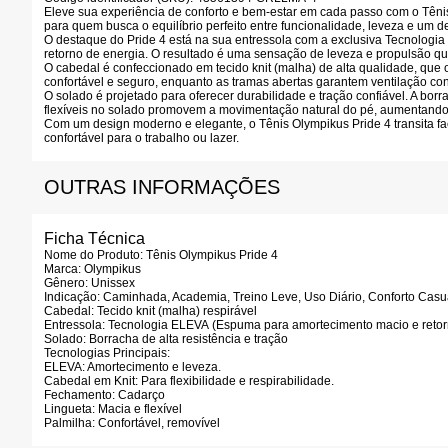
Eleve sua experiência de conforto e bem-estar em cada passo com o
Têni
para quem busca o equilíbrio perfeito entre funcionalidade, leveza e um d
O destaque do Pride 4 está na sua
entressola com a exclusiva Tecnologi
retorno de energia. O resultado é uma sensação de leveza e propulsão qu
O
cabedal é confeccionado em tecido knit (malha) de alta qualidade
, que
confortável e seguro, enquanto as tramas abertas garantem ventilação co
O
solado é projetado para oferecer durabilidade e tração confiável
. A bor
flexíveis no solado promovem a movimentação natural do pé, aumentando a
Com um design moderno e elegante, o Tênis Olympikus Pride 4 transita fa
confortável para o trabalho ou lazer.
OUTRAS INFORMAÇÕES
Ficha Técnica
Nome do Produto:
Tênis Olympikus Pride 4
Marca:
Olympikus
Gênero:
Unissex
Indicação:
Caminhada, Academia, Treino Leve, Uso Diário, Conforto Casu
Cabedal:
Tecido knit (malha) respirável
Entressola:
Tecnologia ELEVA
(Espuma para amortecimento macio e retor
Solado:
Borracha de alta resistência e tração
Tecnologias Principais:
ELEVA:
Amortecimento e leveza.
Cabedal em Knit:
Para flexibilidade e respirabilidade.
Fechamento:
Cadarço
Lingueta:
Macia e flexível
Palmilha:
Confortável, removível