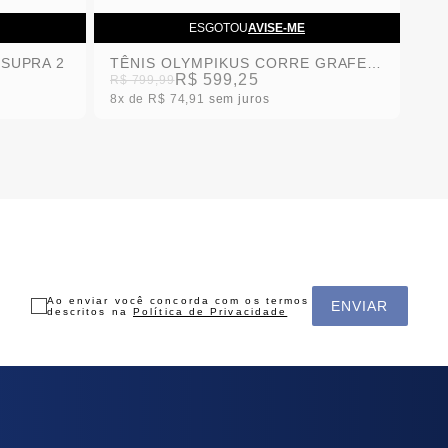
ESGOTOU
AVISE-ME
 SUPRA 2
TÊNIS OLYMPIKUS CORRE GRAFENO 3
R$ 599,25
R$ 799,99
8x
R$ 74,91
sem juros
Ao enviar você concorda com os termos
ENVIAR
descritos na
Política de Privacidade