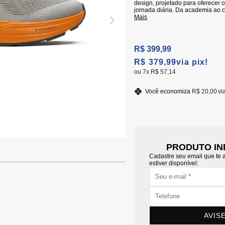
design, projetado para oferecer 
jornada diária. Da academia ao c
Mais
R$ 399,99
R$ 379,99
via pix!
7x
R$ 57,14
Você economiza
R$ 20,00
vi
PRODUTO IN
Cadastre seu email que te
estiver disponível:
AVIS