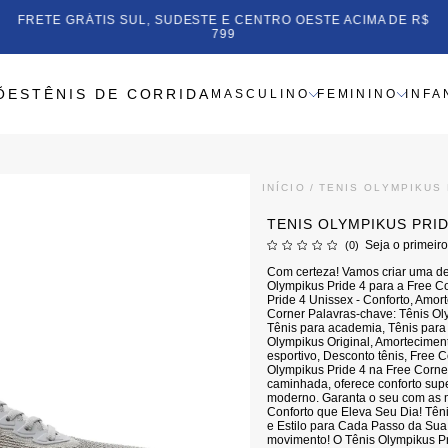
FRETE GRÁTIS SUL, SUDESTE E CENTRO OESTE ACIMA DE R$
799
ÕES
TÊNIS DE CORRIDA
MASCULINO
FEMININO
INFA
INÍCIO
TENIS OLYMPIKUS 
TENIS OLYMPIKUS PRID
Seja o primeiro
(0)
Com certeza! Vamos criar uma de
Olympikus Pride 4 para a Free C
Pride 4 Unissex - Conforto, Amort
Corner Palavras-chave: Tênis Oly
Tênis para academia, Tênis para
Olympikus Original, Amortecimen
esportivo, Desconto tênis, Free C
Olympikus Pride 4 na Free Corner
caminhada, oferece conforto sup
moderno. Garanta o seu com as 
Conforto que Eleva Seu Dia! Tên
e Estilo para Cada Passo da Sua 
movimento! O Tênis Olympikus Pri