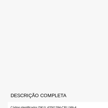
DESCRIÇÃO COMPLETA
Código identificador (SKU):
43561394-CRLLMA-4