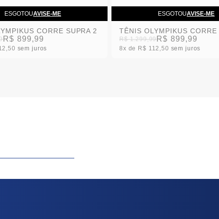
ESGOTOU
AVISE-ME
ESGOTOU
AVISE-ME
LYMPIKUS CORRE SUPRA 2
TÊNIS OLYMPIKUS CORRE
R$ 899,99
R$ 899,99
9
R$ 1.299,99
12,50
sem juros
8x
R$ 112,50
sem juros