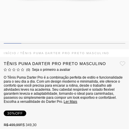
INÍCIO
TÊNIS PUMA DARTER PRO PRETO MASCULINO
TÊNIS PUMA DARTER PRO PRETO MASCULINO
Seja o primeiro a avaliar
(0)
O Tênis Puma Darter Pro é a combinação perfeita de estilo e funcionalidade
para o seu dia a dia. Com um design moderno e minimalista, ele oferece o
conforto que você precisa para encarar a rotina, desde o trabalho até
atividades leves na academia. Seu cabedal respirável e solado flexível
garantem leveza e adaptabilidade, tornando-o ideal para caminhadas,
passeios ou simplesmente para compor um look esportivo e confortável.
Escolha a versatilidade do Darter Pro.
Ler Mais
30%
OFF
R$ 499,99
R$ 349,30