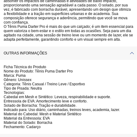
absorver os impactos de caminhadas e atividades de baixo impacto,
proporcionando uma sensação agradável a cada passo. O solado, por sua
vez, é fabricado com
borracha durável
, apresentando um design que otimiza
a flexibilidade e a tração em superfícies urbanas e de academia. Sua
composição oferece segurança e aderência, permitindo que você se mova
com confiança.
O Tênis Puma Darter Pro é mais do que um calçado; é um item essencial para
quem valoriza o bem-estar e o estilo em todas as ocasiões. Seja para um dia
agitado na cidade, uma sessão de treino leve ou um momento de lazer, ele se
adapta perfeitamente, garantindo conforto e um visual sempre em alta.
OUTRAS INFORMAÇÕES
Ficha Técnica do Produto
Nome do Produto:
Tênis Puma Darter Pro
Marca:
Puma
Gênero:
Unissex
Categoria:
Tênis Casual / Treino Leve / Esportivo
Tipo de Pisada:
Neutra
Tecnologias:
Cabedal em Mesh e Sintético:
Leveza, respirabilidade e suporte.
Entressola de EVA:
Amortecimento leve e conforto.
Solado de Borracha:
Tração e durabilidade.
Indicado para:
Uso diário, caminhadas, treinos leves, academia, lazer.
Material do Cabedal:
Mesh e Material Sintético
Material da Entressola:
EVA
Material do Solado:
Borracha
Fechamento:
Cadarço