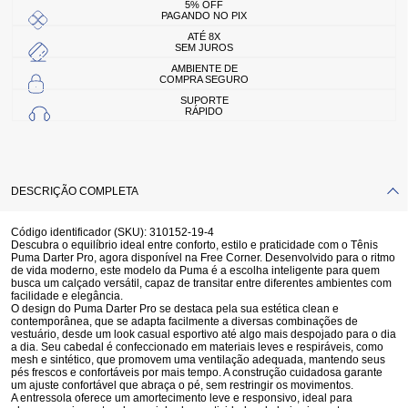
5% OFF
PAGANDO NO PIX
ATÉ 8X
SEM JUROS
AMBIENTE DE
COMPRA SEGURO
SUPORTE
RÁPIDO
DESCRIÇÃO COMPLETA
Código identificador (SKU):
310152-19-4
Descubra o equilíbrio ideal entre conforto, estilo e praticidade com o Tênis
Puma Darter Pro, agora disponível na Free Corner. Desenvolvido para o ritmo
de vida moderno, este modelo da Puma é a escolha inteligente para quem
busca um calçado versátil, capaz de transitar entre diferentes ambientes com
facilidade e elegância.
O design do Puma Darter Pro se destaca pela sua
estética clean e
contemporânea
, que se adapta facilmente a diversas combinações de
vestuário, desde um look casual esportivo até algo mais despojado para o dia
a dia. Seu cabedal é confeccionado em
materiais leves e respiráveis
, como
mesh e sintético, que promovem uma ventilação adequada, mantendo seus
pés frescos e confortáveis por mais tempo. A construção cuidadosa garante
um ajuste confortável que abraça o pé, sem restringir os movimentos.
A entressola oferece um
amortecimento leve e responsivo
, ideal para