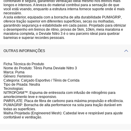
confortável e segura, garantindo ventilação ideal mesmo nos treinos mais
longos e intensos. A leveza do material contribui para a sensação de que
você está voando, enquanto a estrutura interna fornece suporte onde é mais
necessário.
A sola exterior, equipada com a borracha de alta durabilidade
PUMAGRIP
,
oferece tração superior em diferentes superfícies, secas ou molhadas,
garantindo segurança e estabilidade em cada passo. Projetado para otimizar
o desempenho em treinos de ritmo, provas de 5km, 10km, meia maratona e
maratona completa, o Deviate Nitro 3 é o seu parceiro ideal para quebrar
barreiras e superar recordes pessoais.
OUTRAS INFORMAÇÕES
Ficha Técnica do Produto
Nome do Produto:
Tênis Puma Deviate Nitro 3
Marca:
Puma
Gênero:
Feminino
Categoria:
Calçado Esportivo / Tênis de Corrida
Tipo de Pisada:
Neutra
Tecnologias:
NITROFOAM™:
Espuma de entressola com infusão de nitrogênio para
amortecimento leve e responsivo.
PWRPLATE:
Placa de fibra de carbono para máxima propulsão e eficiência.
PUMAGRIP:
Borracha de alta performance na sola para tração durável em
todas as superfícies.
Malha Projetada (Engineered Mesh):
Cabedal leve e respirável para ajuste
confortável e ventilação.