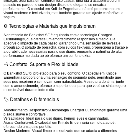
situação. Seja para um compromisso casual, uma ida à academia ou um
passeio no parque, o seu design discreto e elegante se encaixa
perfeitamente. O cabedal em
Knit de Engenharia
não só proporciona um
visual moderno e texturizado, mas também garante um ajuste confortável e
seguro.
⚙️
Tecnologias e Materiais que Impulsionam
A entressola do Bankshot SE é equipada com a tecnologia
Charged
Cushioning®
, que oferece um amortecimento responsivo e macio. Ela
absorve o impacto de cada passo, garantindo uma sensação de leveza e
propulsão. O solado de borracha, com sulcos flexíveis, proporciona a tração e
a durabilidade necessárias para o uso diário, enquanto a palmilha de alta
performance moldada ao pé oferece um conforto extra.
💨
Conforto, Suporte e Flexibilidade
O Bankshot SE foi projetado para o seu conforto. O cabedal em
Knit de
Engenharia
proporciona uma sensação de segunda pele, permitindo que
seus pés respirem e se movam com naturalidade. A estrutura do tênis, junto
com o amortecimento, oferece o suporte ideal para que você se sinta seguro
e confortável durante todo o dia.
🏷️
Detalhes e Diferenciais
Amortecimento Responsivo:
A tecnologia Charged Cushioning® garante uma
pisada suave e confortável.
Versatilidade:
Ideal para o uso diário, treinos leves e caminhadas.
Ajuste Confortável:
O cabedal em Knit de Engenharia se molda ao pé,
oferecendo um ajuste perfeito.
Design Moderno:
Visual limpo e texturizado que se adapta a diferentes