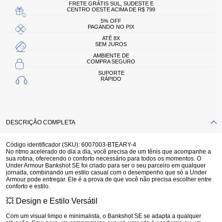
FRETE GRÁTIS SUL, SUDESTE E
CENTRO OESTE ACIMA DE R$ 799
5% OFF
PAGANDO NO PIX
ATÉ 8X
SEM JUROS
AMBIENTE DE
COMPRA SEGURO
SUPORTE
RÁPIDO
DESCRIÇÃO COMPLETA
Código identificador (SKU):
6007003-BTEARY-4
No ritmo acelerado do dia a dia, você precisa de um tênis que acompanhe a
sua rotina, oferecendo o conforto necessário para todos os momentos. O
Under Armour Bankshot SE
foi criado para ser o seu parceiro em qualquer
jornada, combinando um estilo casual com o desempenho que só a Under
Armour pode entregar. Ele é a prova de que você não precisa escolher entre
conforto e estilo.
💥
Design e Estilo Versátil
Com um visual limpo e minimalista, o Bankshot SE se adapta a qualquer