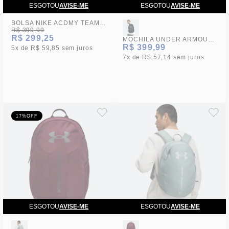
ESGOTOU
AVISE-ME
ESGOTOU
AVISE-ME
BOLSA NIKE ACDMY TEAM M DUFF AZUL MARINHO
R$ 399,99
R$ 299,25
MOCHILA UNDER ARMOUR HUST 6.0 BACKP 4
R$ 399,99
5x
R$ 59,85
sem juros
7x
R$ 57,14
sem juros
17%
OFF
ESGOTOU
AVISE-ME
ESGOTOU
AVISE-ME