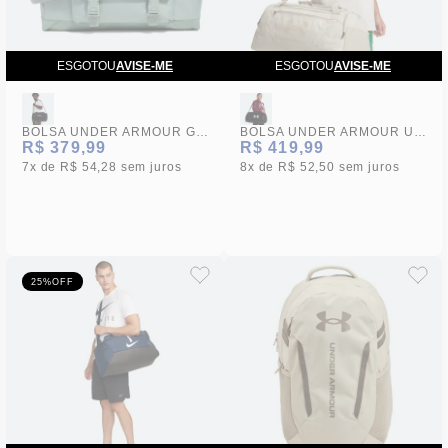
ESGOTOU
AVISE-ME
ESGOTOU
AVISE-ME
BOLSA UNDER ARMOUR GAMETIME DUFFLE
BOLSA UNDER ARMOUR UNDENIABLE 5.0 DUFFLE SM
R$ 379,99
R$ 419,99
7x
R$ 54,28
sem juros
8x
R$ 52,50
sem juros
25%
OFF