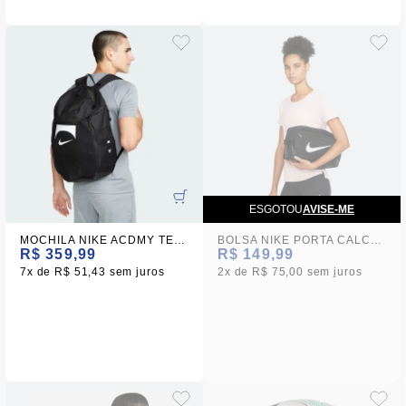
ESGOTOU
AVISE-ME
MOCHILA NIKE ACDMY TEAM BKPK 2.3
BOLSA NIKE PORTA CALCADOS BRSLA PRETA
R$ 359,99
R$ 149,99
7x
R$ 51,43
sem juros
2x
R$ 75,00
sem juros